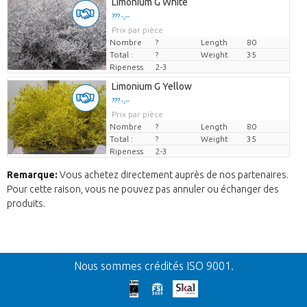
Limonium G White
??? -,--
Prix par pièce
Nombre
?
Length
80
Total :
?
Weight
35
Ripeness
2-3
Limonium G Yellow
??? -,--
Prix par pièce
Nombre
?
Length
80
Total :
?
Weight
35
Ripeness
2-3
Remarque:
Vous achetez directement auprès de nos partenaires.
Pour cette raison, vous ne pouvez pas annuler ou échanger des
produits.
Retour
Nous sommes crédités ISO 9001.
Nos excuses