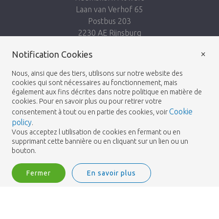
Laan van Verhof 65
Postbus 203
2230 AE Rijnsburg
Netherlands
×
Notification Cookies
Suivez-nous:
Nous, ainsi que des tiers, utilisons sur notre website des
cookies qui sont nécessaires au fonctionnement, mais
également aux fins décrites dans notre politique en matière de
cookies. Pour en savoir plus ou pour retirer votre
Cookie
consentement à tout ou en partie des cookies, voir
policy
.
Heemskerk Flowers
Termes et conditions
© 2026 -
Vous acceptez l utilisation de cookies en fermant ou en
supprimant cette bannière ou en cliquant sur un lien ou un
Politique de confidentialité
bouton.
Fermer
En savoir plus
Heemskerk Flowers is a trading name of BGH A.Heemskerk AZN b.v.
2
Me connecter
Filtrer