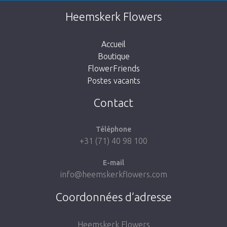
Cette page n’existe pas. Cliquez sur le lien
Heemskerk Flowers
suivant pour retourner à la boutique.
Accueil
Boutique
FlowerFriends
Postes vacants
Aller à la boutique
Contact
Téléphone
+31 (71) 40 98 100
E-mail
info@heemskerkflowers.com
Coordonnées d’adresse
Heemskerk Flowers