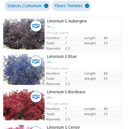
Statices / Limonium
Fleurs Teintées
Limonium G Aubergine
??? -,--
Prix par pièce
Nombre
?
Length
80
Total :
?
Weight
35
Ripeness
2-3
Limonium G Blue
??? -,--
Prix par pièce
Nombre
?
Length
80
Total :
?
Weight
35
Ripeness
2-3
Limonium G Bordeaux
??? -,--
Prix par pièce
Nombre
?
Length
80
Total :
?
Weight
35
Ripeness
2-3
Limonium G Cerise