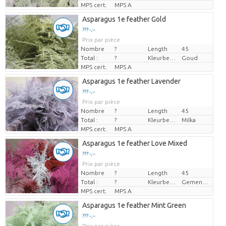
MPS cert.
MPS A
Asparagus 1e feather Gold
??? -,--
Prix par pièce
Nombre
?
Length
45
Total :
?
Kleurbehandeld
Goud
MPS cert.
MPS A
Asparagus 1e feather Lavender
??? -,--
Prix par pièce
Nombre
?
Length
45
Total :
?
Kleurbehandeld
Milka
MPS cert.
MPS A
Asparagus 1e feather Love Mixed
??? -,--
Prix par pièce
Nombre
?
Length
45
Total :
?
Kleurbehandeld
Gemengde Kleuren
MPS cert.
MPS A
Asparagus 1e feather Mint Green
??? -,--
Prix par pièce