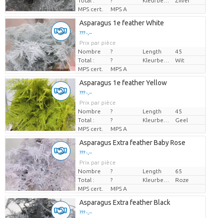
Total :
?
Kleurbehandeld
Zilver
MPS cert.
MPS A
Asparagus 1e feather White
??? -,--
Prix par pièce
Nombre
?
Length
45
Total :
?
Kleurbehandeld
Wit
MPS cert.
MPS A
Asparagus 1e feather Yellow
??? -,--
Prix par pièce
Nombre
?
Length
45
Total :
?
Kleurbehandeld
Geel
MPS cert.
MPS A
Asparagus Extra feather Baby Rose
??? -,--
Prix par pièce
Nombre
?
Length
65
Total :
?
Kleurbehandeld
Roze
MPS cert.
MPS A
Asparagus Extra feather Black
??? -,--