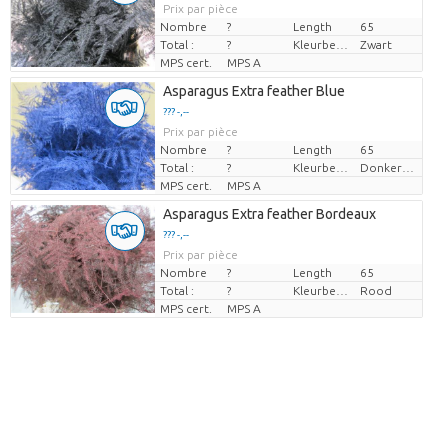
Prix par pièce
Nombre
?
Length
65
Total :
?
Kleurbehandeld
Zwart
MPS cert.
MPS A
Asparagus Extra feather Blue
??? -,--
Prix par pièce
Nombre
?
Length
65
Total :
?
Kleurbehandeld
Donkerblauw
MPS cert.
MPS A
Asparagus Extra feather Bordeaux
??? -,--
Prix par pièce
Nombre
?
Length
65
Total :
?
Kleurbehandeld
Rood
MPS cert.
MPS A