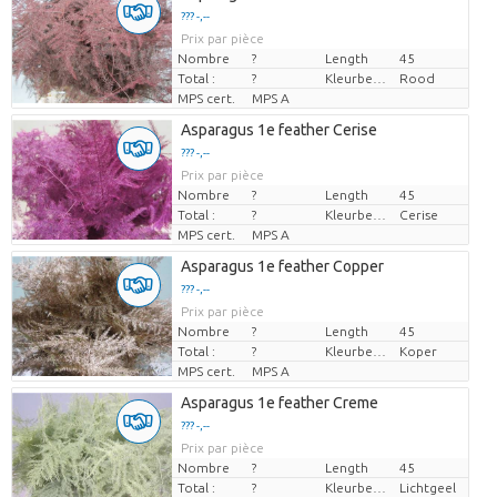
??? -,--
Prix par pièce
Nombre
?
Length
45
Total :
?
Kleurbehandeld
Rood
MPS cert.
MPS A
Asparagus 1e feather Cerise
??? -,--
Prix par pièce
Nombre
?
Length
45
Total :
?
Kleurbehandeld
Cerise
MPS cert.
MPS A
Asparagus 1e feather Copper
??? -,--
Prix par pièce
Nombre
?
Length
45
Total :
?
Kleurbehandeld
Koper
MPS cert.
MPS A
Asparagus 1e feather Creme
??? -,--
Prix par pièce
Nombre
?
Length
45
Total :
?
Kleurbehandeld
Lichtgeel