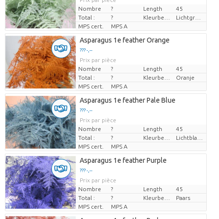
Nombre
?
Length
45
Total :
?
Kleurbehandeld
Lichtgroen
MPS cert.
MPS A
Asparagus 1e feather Orange
??? -,--
Prix par pièce
Nombre
?
Length
45
Total :
?
Kleurbehandeld
Oranje
MPS cert.
MPS A
Asparagus 1e feather Pale Blue
??? -,--
Prix par pièce
Nombre
?
Length
45
Total :
?
Kleurbehandeld
Lichtblauw
MPS cert.
MPS A
Asparagus 1e feather Purple
??? -,--
Prix par pièce
Nombre
?
Length
45
Total :
?
Kleurbehandeld
Paars
MPS cert.
MPS A