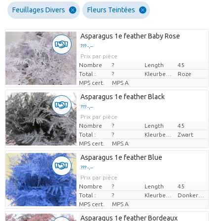
Feuillages Divers
Fleurs Teintées
Asparagus 1e feather Baby Rose
??? -,--
Prix par pièce
Nombre
?
Length
45
Total :
?
Kleurbehandeld
Roze
MPS cert.
MPS A
Asparagus 1e feather Black
??? -,--
Prix par pièce
Nombre
?
Length
45
Total :
?
Kleurbehandeld
Zwart
MPS cert.
MPS A
Asparagus 1e feather Blue
??? -,--
Prix par pièce
Nombre
?
Length
45
Total :
?
Kleurbehandeld
Donkerblauw
MPS cert.
MPS A
Asparagus 1e feather Bordeaux