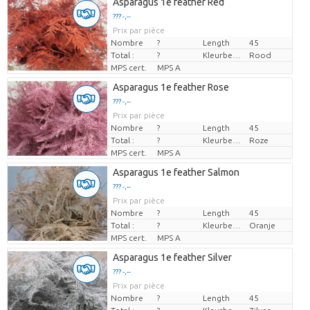
Asparagus 1e feather Red
??? -,--
Prix par pièce
Nombre
?
Length
45
Total :
?
Kleurbehandeld
Rood
MPS cert.
MPS A
Asparagus 1e feather Rose
??? -,--
Prix par pièce
Nombre
?
Length
45
Total :
?
Kleurbehandeld
Roze
MPS cert.
MPS A
Asparagus 1e feather Salmon
??? -,--
Prix par pièce
Nombre
?
Length
45
Total :
?
Kleurbehandeld
Oranje
MPS cert.
MPS A
Asparagus 1e feather Silver
??? -,--
Prix par pièce
Nombre
?
Length
45