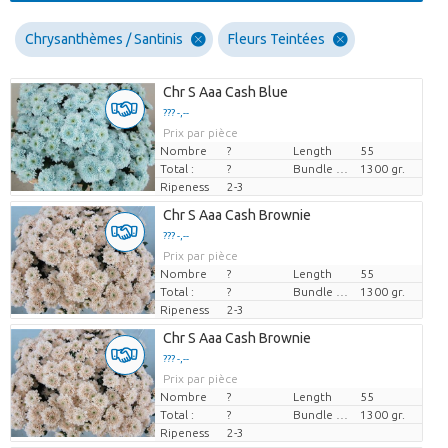
Chrysanthèmes / Santinis
Fleurs Teintées
Chr S Aaa Cash Blue
??? -,--
Prix par pièce
Nombre
?
Length
55
Total :
?
Bundle weight
1300 gr.
Ripeness
2-3
Chr S Aaa Cash Brownie
??? -,--
Prix par pièce
Nombre
?
Length
55
Total :
?
Bundle weight
1300 gr.
Ripeness
2-3
Chr S Aaa Cash Brownie
??? -,--
Prix par pièce
Nombre
?
Length
55
Total :
?
Bundle weight
1300 gr.
Ripeness
2-3