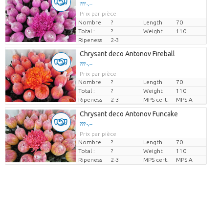
??? -,--
Prix par pièce
Nombre
?
Length
70
Total :
?
Weight
110
Ripeness
2-3
Chrysant deco Antonov Fireball
??? -,--
Prix par pièce
Nombre
?
Length
70
Total :
?
Weight
110
Ripeness
2-3
MPS cert.
MPS A
Chrysant deco Antonov Funcake
??? -,--
Prix par pièce
Nombre
?
Length
70
Total :
?
Weight
110
Ripeness
2-3
MPS cert.
MPS A