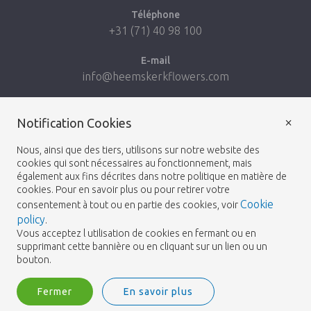
Téléphone
+31 (71) 40 98 100
E-mail
info@heemskerkflowers.com
Coordonnées d’adresse
×
Notification Cookies
Heemskerk Flowers
Nous, ainsi que des tiers, utilisons sur notre website des
Laan van Verhof 65
cookies qui sont nécessaires au fonctionnement, mais
également aux fins décrites dans notre politique en matière de
Postbus 203
cookies. Pour en savoir plus ou pour retirer votre
2230 AE Rijnsburg
Cookie
consentement à tout ou en partie des cookies, voir
Netherlands
policy
.
Vous acceptez l utilisation de cookies en fermant ou en
Suivez-nous:
supprimant cette bannière ou en cliquant sur un lien ou un
bouton.
Fermer
En savoir plus