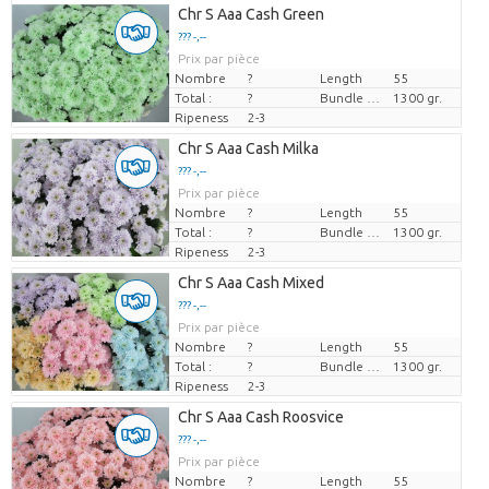
Chr S Aaa Cash Green
??? -,--
Prix par pièce
Nombre
?
Length
55
Total :
?
Bundle weight
1300 gr.
Ripeness
2-3
Chr S Aaa Cash Milka
??? -,--
Prix par pièce
Nombre
?
Length
55
Total :
?
Bundle weight
1300 gr.
Ripeness
2-3
Chr S Aaa Cash Mixed
??? -,--
Prix par pièce
Nombre
?
Length
55
Total :
?
Bundle weight
1300 gr.
Ripeness
2-3
Chr S Aaa Cash Roosvice
??? -,--
Prix par pièce
Nombre
?
Length
55