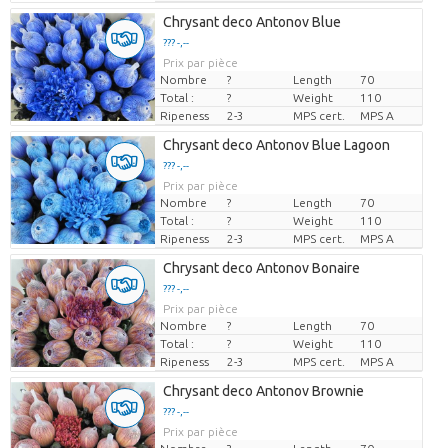
Chrysant deco Antonov Blue
??? -,--
Prix par pièce
Nombre
?
Length
70
Total :
?
Weight
110
Ripeness
2-3
MPS cert.
MPS A
Chrysant deco Antonov Blue Lagoon
??? -,--
Prix par pièce
Nombre
?
Length
70
Total :
?
Weight
110
Ripeness
2-3
MPS cert.
MPS A
Chrysant deco Antonov Bonaire
??? -,--
Prix par pièce
Nombre
?
Length
70
Total :
?
Weight
110
Ripeness
2-3
MPS cert.
MPS A
Chrysant deco Antonov Brownie
??? -,--
Prix par pièce