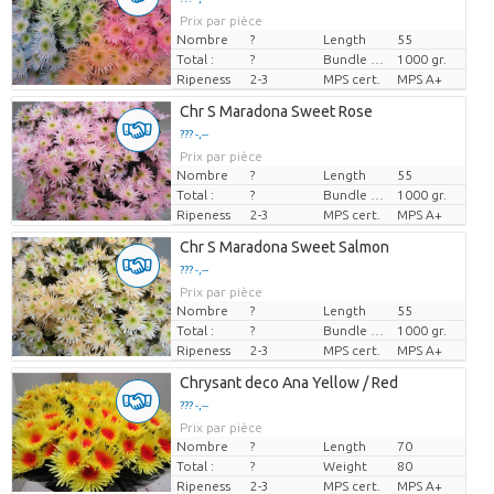
Prix par pièce
Nombre
?
Length
55
Total :
?
Bundle weight
1000 gr.
Ripeness
2-3
MPS cert.
MPS A+
Chr S Maradona Sweet Rose
??? -,--
Prix par pièce
Nombre
?
Length
55
Total :
?
Bundle weight
1000 gr.
Ripeness
2-3
MPS cert.
MPS A+
Chr S Maradona Sweet Salmon
??? -,--
Prix par pièce
Nombre
?
Length
55
Total :
?
Bundle weight
1000 gr.
Ripeness
2-3
MPS cert.
MPS A+
Chrysant deco Ana Yellow / Red
??? -,--
Prix par pièce
Nombre
?
Length
70
Total :
?
Weight
80
Ripeness
2-3
MPS cert.
MPS A+