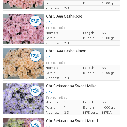
Total :
?
Bundle weight
1300 gr.
Ripeness
2-3
Chr S Aaa Cash Rose
??? -,--
Prix par pièce
Nombre
?
Length
55
Total :
?
Bundle weight
1300 gr.
Ripeness
2-3
Chr S Aaa Cash Salmon
??? -,--
Prix par pièce
Nombre
?
Length
55
Total :
?
Bundle weight
1300 gr.
Ripeness
2-3
Chr S Maradona Sweet Milka
??? -,--
Prix par pièce
Nombre
?
Length
55
Total :
?
Bundle weight
1000 gr.
Ripeness
2-3
MPS cert.
MPS A+
Chr S Maradona Sweet Mixed
??? -,--