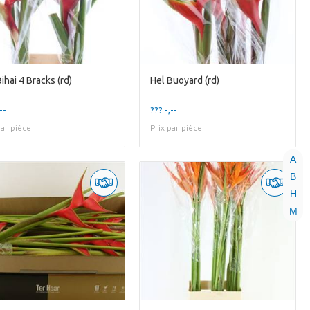
ihai 4 Bracks (rd)
Hel Buoyard (rd)
--
??? -,--
par pièce
Prix par pièce
A
B
H
M