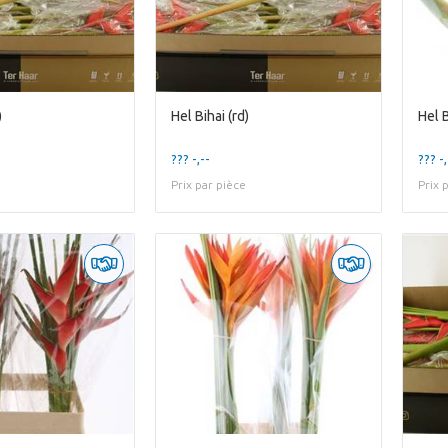
)
Hel Bihai (rd)
Hel B
??? -,--
??? -,
Prix par pièce
Prix 