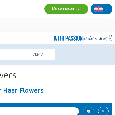
Me connecter
DEMO
wers
r Haar Flowers