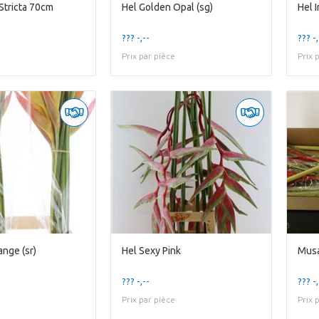
Stricta 70cm
Hel Golden Opal (sg)
Hel 
??? -,--
??? -,
Prix par pièce
Prix 
ange (sr)
Hel Sexy Pink
Musa
??? -,--
??? -,
Prix par pièce
Prix 