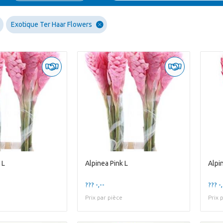
Exotique Ter Haar Flowers
 L
Alpinea Pink L
Alpi
??? -,--
??? -,
Prix par pièce
Prix 