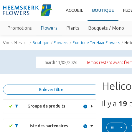
ACCUEIL
BOUTIQUE
FLO
Promotions
Flowers
Plants
Bouquets / Mono
Vous êtes ici:
Boutique
Flowers
Exotique Ter Haar Flowers
Heli
mardi 11/08/2026
Temps restant avant ferm
Helico
Enlever filtre
Il y a
19
p
Groupe de produits
Liste des partenaires