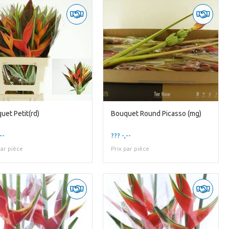
uet Petit(rd)
Bouquet Round Picasso (mg)
--
??? -,--
par pièce
Prix par pièce