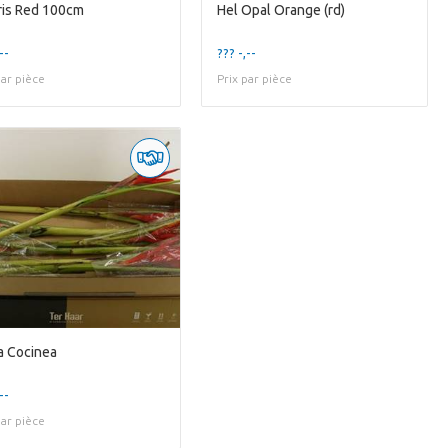
Iris Red 100cm
Hel Opal Orange (rd)
--
??? -,--
par pièce
Prix par pièce
 Cocinea
--
par pièce