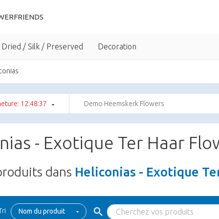
WERFRIENDS
Dried / Silk / Preserved
Decoration
conias
eture: 12:48:37
Demo Heemskerk Flowers
nias - Exotique Ter Haar Flo
roduits dans
Heliconias - Exotique Te
Tri
Nom du produit