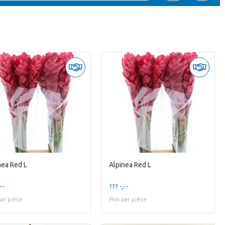
nea Red L
Alpinea Red L
--
??? -,--
par pièce
Prix par pièce