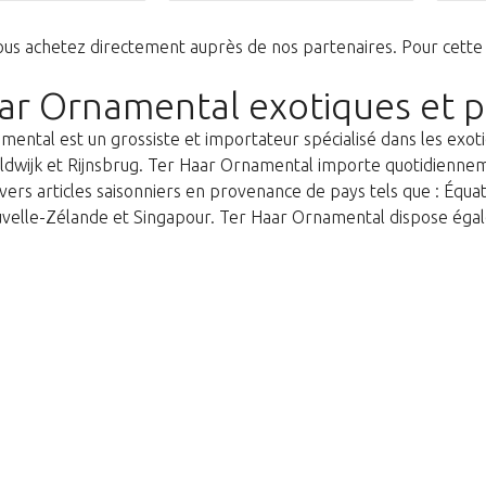
us achetez directement auprès de nos partenaires. Pour cette 
ar Ornamental exotiques et pr
ental est un grossiste et importateur spécialisé dans les exotiq
dwijk et Rijnsbrug. Ter Haar Ornamental importe quotidiennemen
ivers articles saisonniers en provenance de pays tels que : Équat
velle-Zélande et Singapour. Ter Haar Ornamental dispose égale
Nos excuses
s. Cliquez sur le lien suivant pour r