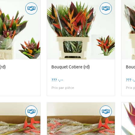
rd)
Bouquet Cotiere (rd)
Bouq
??? -,--
??? -,
Prix par pièce
Prix 