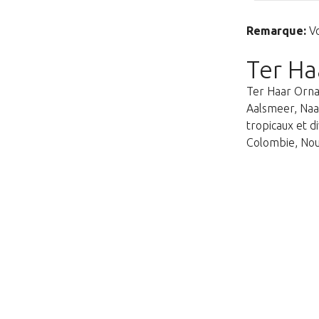
Remarque:
Vo
Ter Ha
Ter Haar Ornam
Aalsmeer, Naal
tropicaux et d
Colombie, Nou
Cette page n’existe pa