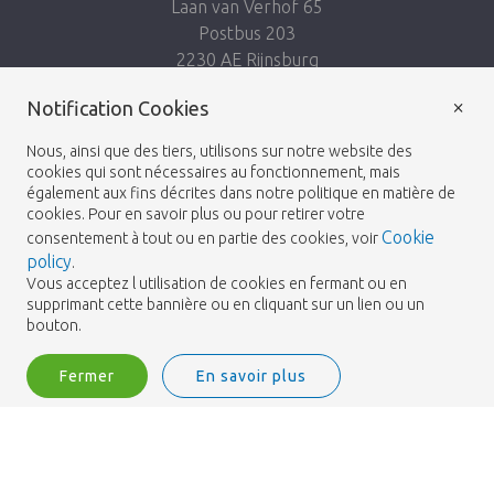
Laan van Verhof 65
Postbus 203
2230 AE Rijnsburg
Netherlands
×
Notification Cookies
Suivez-nous:
Nous, ainsi que des tiers, utilisons sur notre website des
cookies qui sont nécessaires au fonctionnement, mais
également aux fins décrites dans notre politique en matière de
cookies. Pour en savoir plus ou pour retirer votre
Cookie
consentement à tout ou en partie des cookies, voir
policy
.
Heemskerk Flowers
Termes et conditions
© 2026 -
Vous acceptez l utilisation de cookies en fermant ou en
supprimant cette bannière ou en cliquant sur un lien ou un
Politique de confidentialité
bouton.
Fermer
En savoir plus
Heemskerk Flowers is a trading name of BGH A.Heemskerk AZN b.v.
1
Me connecter
Filtrer