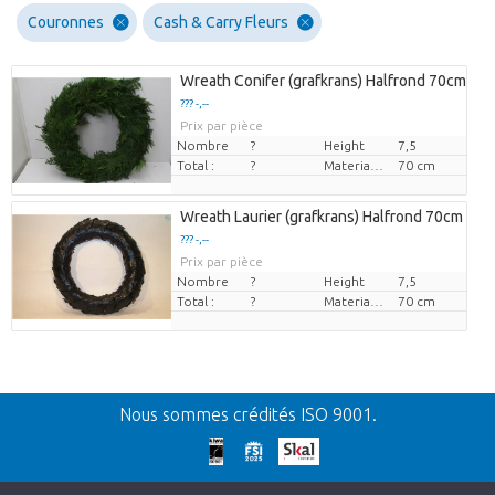
Couronnes
Cash & Carry Fleurs
Wreath Conifer (grafkrans) Halfrond 70cm
??? -,--
Prix par pièce
Nombre
?
Height
7,5
Total :
?
Materiaaldiameter
70 cm
Wreath Laurier (grafkrans) Halfrond 70cm
??? -,--
Prix par pièce
Nombre
?
Height
7,5
Total :
?
Materiaaldiameter
70 cm
Retour
Nous sommes crédités ISO 9001.
Nos excuses