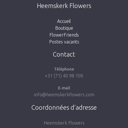
Cette page n’existe pas. Cliquez sur le lien
Heemskerk Flowers
suivant pour retourner à la boutique.
Accueil
Boutique
FlowerFriends
Postes vacants
Aller à la boutique
Contact
Téléphone
+31 (71) 40 98 100
E-mail
info@heemskerkflowers.com
Coordonnées d’adresse
Heemskerk Flowers