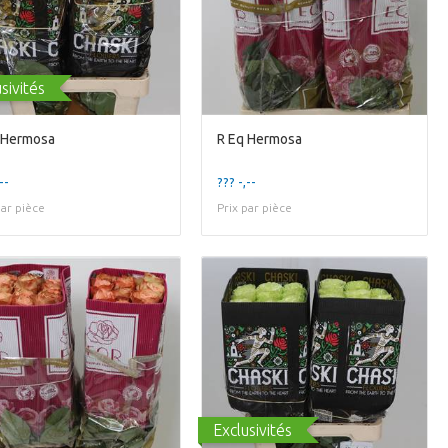
sivités
 Hermosa
R Eq Hermosa
--
??? -,--
par pièce
Prix par pièce
Exclusivités