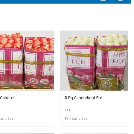
 Caberet
R Eq Candlelight Fre
--
??? -,--
par pièce
Prix par pièce