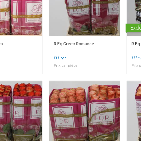
Exclu
om
R Eq Green Romance
R Eq
??? -,--
??? -,
Prix par pièce
Prix 