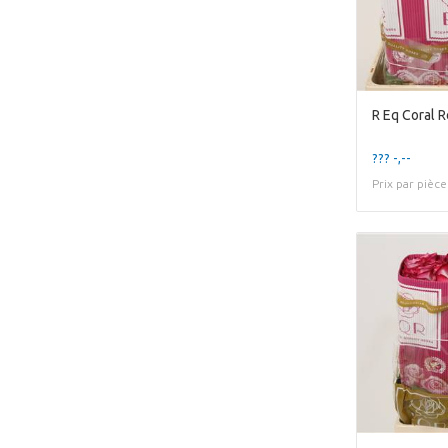
R Eq Coral R
??? -,--
Prix par pièce