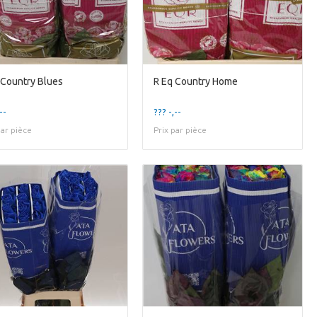
 Country Blues
R Eq Country Home
--
??? -,--
par pièce
Prix par pièce