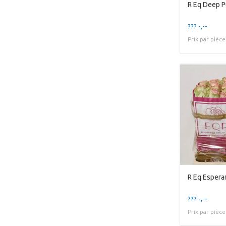
R Eq Deep P
??? -,--
Prix par pièce
R Eq Espera
??? -,--
Prix par pièce