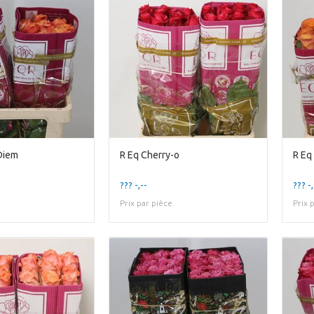
Diem
R Eq Cherry-o
R Eq
??? -,--
??? -,
Prix par pièce
Prix 