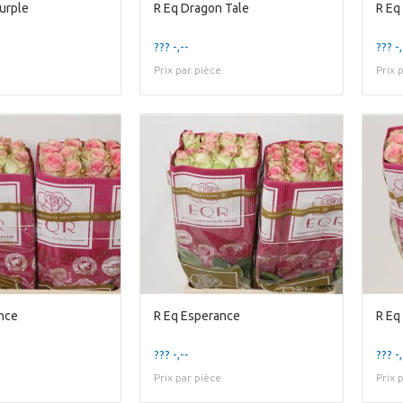
urple
R Eq Dragon Tale
R Eq
??? -,--
??? -,
Prix par pièce
Prix 
nce
R Eq Esperance
R Eq
??? -,--
??? -,
Prix par pièce
Prix 