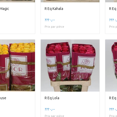
 Magic
R Eq Kahala
R Eq
??? -,--
??? -,
Prix par pièce
Prix 
ouse
R Eq Lola
R Eq
??? -,--
??? -,
Prix par pièce
Prix 