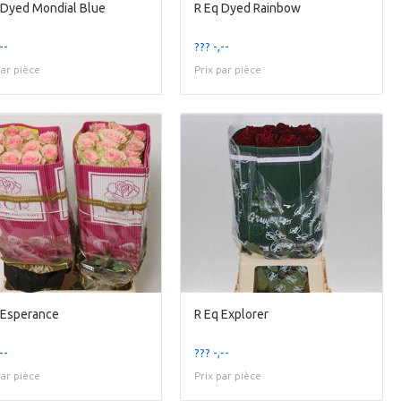
 Dyed Mondial Blue
R Eq Dyed Rainbow
--
??? -,--
par pièce
Prix par pièce
 Esperance
R Eq Explorer
--
??? -,--
par pièce
Prix par pièce