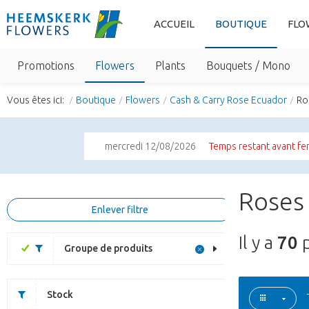
ACCUEIL
BOUTIQUE
FLO
Promotions
Flowers
Plants
Bouquets / Mono
Vous êtes ici:
Boutique
Flowers
Cash & Carry Rose Ecuador
Ro
mercredi 12/08/2026
Temps restant avant fe
Roses 
Enlever filtre
Il y a
70
p
Groupe de produits
Stock