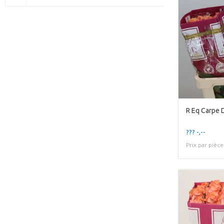
R Eq Carpe 
??? -,--
Prix par pièce