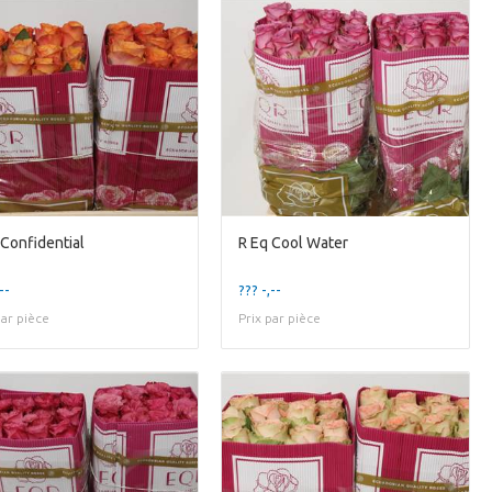
 Confidential
R Eq Cool Water
--
??? -,--
par pièce
Prix par pièce