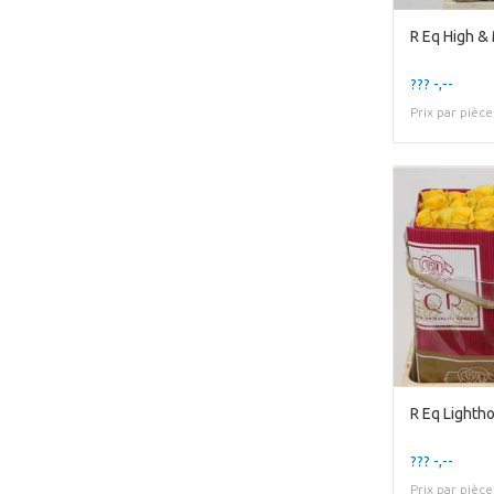
R Eq High &
??? -,--
Prix par pièce
R Eq Lighth
??? -,--
Prix par pièce