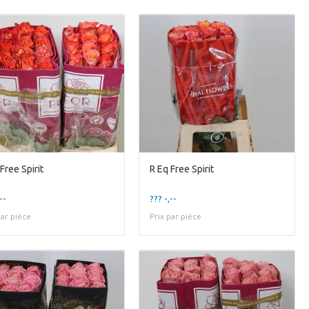
Free Spirit
R Eq Free Spirit
--
??? -,--
par pièce
Prix par pièce