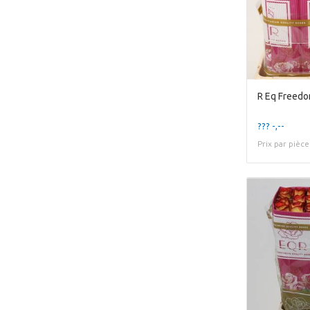
R Eq Freed
??? -,--
Prix par pièce