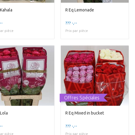
 Kahala
R Eq Lemonade
--
??? -,--
par pièce
Prix par pièce
Offres Spéciales
 Lola
R Eq Mixed in bucket
--
??? -,--
par pièce
Prix par pièce