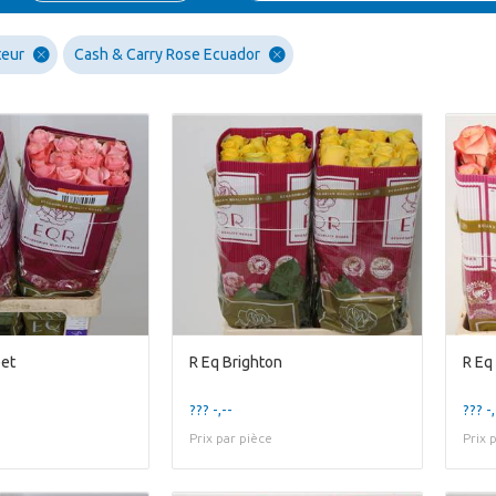
teur
Cash & Carry Rose Ecuador
eet
R Eq Brighton
R Eq
??? -,--
??? -,
Prix par pièce
Prix 