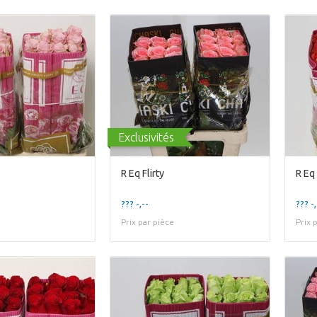
Exclusivités
R Eq Flirty
R Eq 
??? -,--
??? -,
Prix par pièce
Prix 