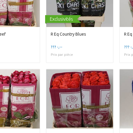
Exclusivités
eef
R Eq Country Blues
R Eq
??? -,--
??? -,
Prix par pièce
Prix 