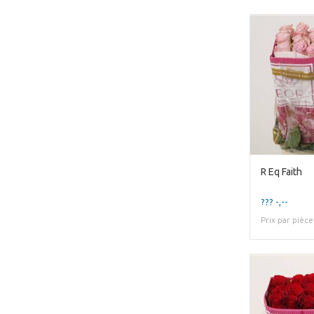
R Eq Faith
??? -,--
Prix par pièce