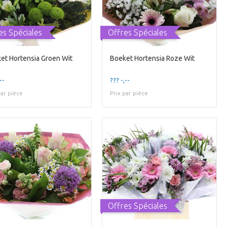
es Spéciales
Offres Spéciales
et Hortensia Groen Wit
Boeket Hortensia Roze Wit
--
??? -,--
par pièce
Prix par pièce
Offres Spéciales