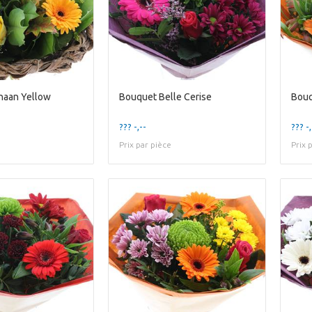
naan Yellow
Bouquet Belle Cerise
Bouq
??? -,--
??? -,
Prix par pièce
Prix 