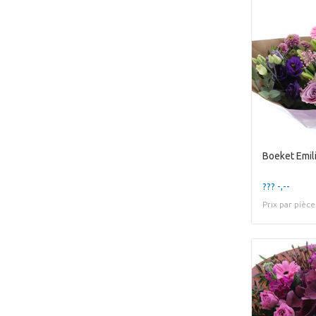
Boeket Emil
??? -,--
Prix par pièce