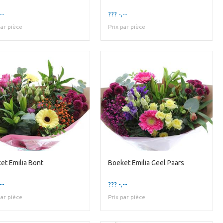
--
??? -,--
par pièce
Prix par pièce
et Emilia Bont
Boeket Emilia Geel Paars
--
??? -,--
par pièce
Prix par pièce