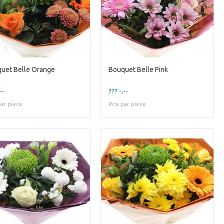
uet Belle Orange
Bouquet Belle Pink
--
??? -,--
par pièce
Prix par pièce