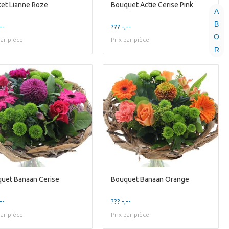
et Lianne Roze
Bouquet Actie Cerise Pink
A
B
--
??? -,--
O
par pièce
Prix par pièce
R
uet Banaan Cerise
Bouquet Banaan Orange
--
??? -,--
par pièce
Prix par pièce