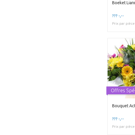
Boeket Lian
??? -,--
Prix par pièce
Offres Spé
Bouquet Act
??? -,--
Prix par pièce