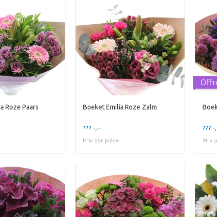
Offr
ia Roze Paars
Boeket Emilia Roze Zalm
Boek
??? -,--
??? -,
Prix par pièce
Prix 