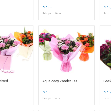
??? -,--
??? -,
Prix par pièce
Prix 
Mixed
Aqua Zoey Zonder Tas
Boek
??? -,--
??? -,
Prix par pièce
Prix 