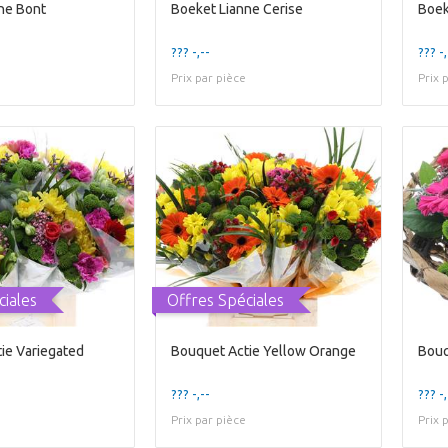
ne Bont
Boeket Lianne Cerise
Boek
??? -,--
??? -,
Prix par pièce
Prix 
ciales
Offres Spéciales
ie Variegated
Bouquet Actie Yellow Orange
Bouq
??? -,--
??? -,
Prix par pièce
Prix 