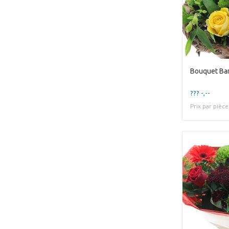
Bouquet Ba
??? -,--
Prix par pièce