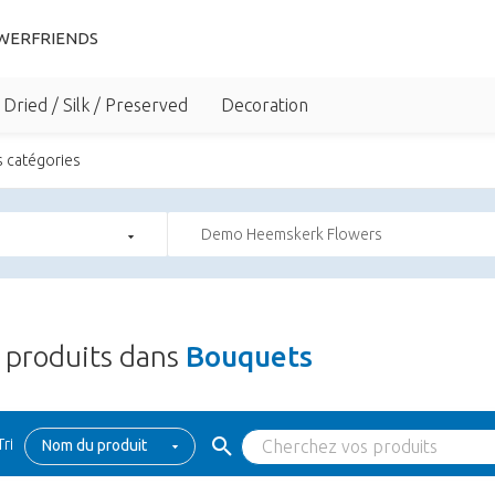
WERFRIENDS
Dried / Silk / Preserved
Decoration
s catégories
Demo Heemskerk Flowers
produits dans
Bouquets
Tri
Nom du produit