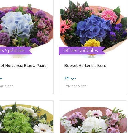
es Spéciales
Offres Spéciales
et Hortensia Blauw Paars
Boeket Hortensia Bont
--
??? -,--
par pièce
Prix par pièce