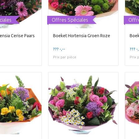
ciales
Offres Spéciales
Offr
ensia Cerise Paars
Boeket Hortensia Groen Roze
Boek
??? -,--
??? -,
Prix par pièce
Prix 