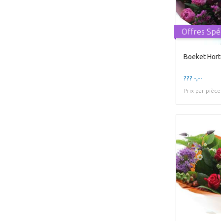
Offres Spé
Boeket Hort
??? -,--
Prix par pièce