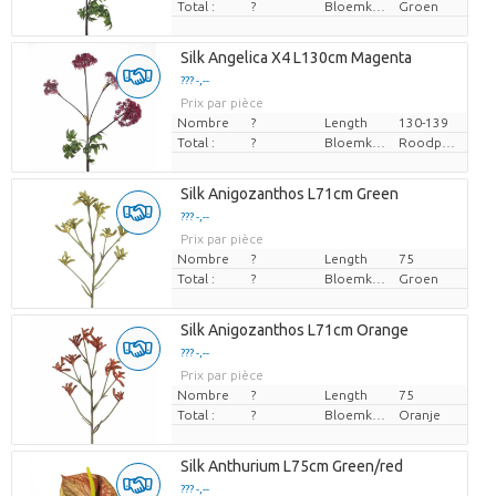
Total :
?
Bloemkleur
Groen
Silk Angelica X4 L130cm Magenta
??? -,--
Prix par pièce
Nombre
?
Length
130-139
Total :
?
Bloemkleur
Roodpaars
Silk Anigozanthos L71cm Green
??? -,--
Prix par pièce
Nombre
?
Length
75
Total :
?
Bloemkleur
Groen
Silk Anigozanthos L71cm Orange
??? -,--
Prix par pièce
Nombre
?
Length
75
Total :
?
Bloemkleur
Oranje
Silk Anthurium L75cm Green/red
??? -,--