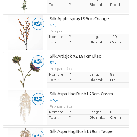
Total :
?
Bloemkleur
Rood
Silk Apple spray L99cm Orange
??? -,--
Prix par pièce
Nombre
?
Length
100
Total :
?
Bloemkleur
Oranje
Silk Artisjok X2 L81cm Lilac
??? -,--
Prix par pièce
Nombre
?
Length
85
Total :
?
Bloemkleur
Lila
Silk Aspa Hng Bush L79cm Cream
??? -,--
Prix par pièce
Nombre
?
Length
80
Total :
?
Bloemkleur
Creme
Silk Aspa Hng Bush L79cm Taupe