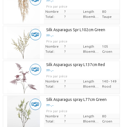
??? -,--
Prix par pièce
Nombre
?
Length
80
Total :
?
Bloemkleur
Taupe
Silk Asparagus Spr L102cm Green
??? -,--
Prix par pièce
Nombre
?
Length
105
Total :
?
Bloemkleur
Groen
Silk Asparagus spray L137cm Red
??? -,--
Prix par pièce
Nombre
?
Length
140 - 149
Total :
?
Bloemkleur
Rood
Silk Asparagus spray L77cm Green
??? -,--
Prix par pièce
Nombre
?
Length
80
Total :
?
Bloemkleur
Groen