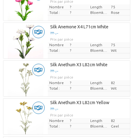
Prix par pièce
Nombre
?
Length
75
Total :
?
Bloemkleur
Rose
Silk Anemone X4 L71cm White
??? -,--
Prix par pièce
Nombre
?
Length
75
Total :
?
Bloemkleur
Wit
Silk Anethum X3 L82cm White
??? -,--
Prix par pièce
Nombre
?
Length
82
Total :
?
Bloemkleur
Wit
Silk Anethum X3 L82cm Yellow
??? -,--
Prix par pièce
Nombre
?
Length
82
Total :
?
Bloemkleur
Geel