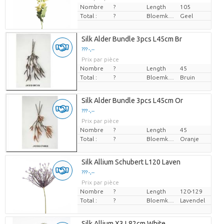
Nombre
?
Length
105
Total :
?
Bloemkleur
Geel
Silk Alder Bundle 3pcs L45cm Br
??? -,--
Prix par pièce
Nombre
?
Length
45
Total :
?
Bloemkleur
Bruin
Silk Alder Bundle 3pcs L45cm Or
??? -,--
Prix par pièce
Nombre
?
Length
45
Total :
?
Bloemkleur
Oranje
Silk Allium Schubert L120 Laven
??? -,--
Prix par pièce
Nombre
?
Length
120-129
Total :
?
Bloemkleur
Lavendel
Silk Allium X3 L82cm White