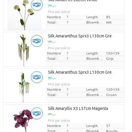
??? -,--
Prix par pièce
Nombre
?
Length
85
Total :
?
Bloemkleur
Wit
Silk Amaranthus Sprx3 L130cm Gre
??? -,--
Prix par pièce
Nombre
?
Length
130-139
Total :
?
Bloemkleur
Grijs
Silk Amaranthus Sprx3 L130cm Gre
??? -,--
Prix par pièce
Nombre
?
Length
130-139
Total :
?
Bloemkleur
Groen
Silk Amaryllis X3 L57cm Magenta
??? -,--
Prix par pièce
Nombre
?
Length
57
Total :
?
Bloemkleur
Roodpaars