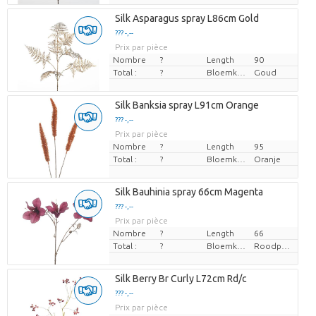
Silk Asparagus spray L86cm Gold
??? -,--
Prix par pièce
Nombre
?
Length
90
Total :
?
Bloemkleur
Goud
Silk Banksia spray L91cm Orange
??? -,--
Prix par pièce
Nombre
?
Length
95
Total :
?
Bloemkleur
Oranje
Silk Bauhinia spray 66cm Magenta
??? -,--
Prix par pièce
Nombre
?
Length
66
Total :
?
Bloemkleur
Roodpaars
Silk Berry Br Curly L72cm Rd/c
??? -,--
Prix par pièce