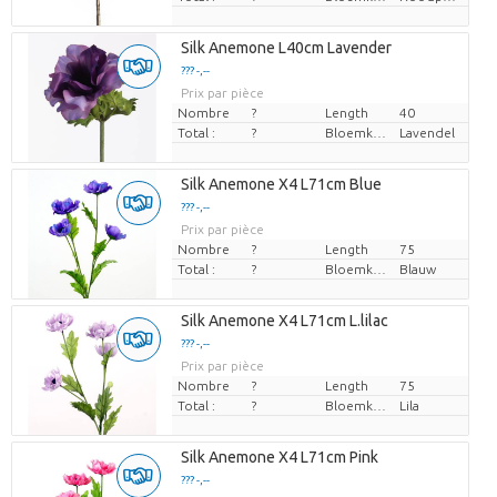
Silk Anemone L40cm Lavender
??? -,--
Prix par pièce
Nombre
?
Length
40
Total :
?
Bloemkleur
Lavendel
Silk Anemone X4 L71cm Blue
??? -,--
Prix par pièce
Nombre
?
Length
75
Total :
?
Bloemkleur
Blauw
Silk Anemone X4 L71cm L.lilac
??? -,--
Prix par pièce
Nombre
?
Length
75
Total :
?
Bloemkleur
Lila
Silk Anemone X4 L71cm Pink
??? -,--