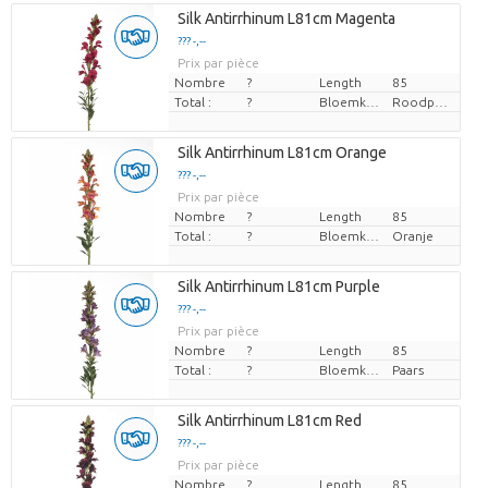
Silk Antirrhinum L81cm Magenta
??? -,--
Prix par pièce
Nombre
?
Length
85
Total :
?
Bloemkleur
Roodpaars
Silk Antirrhinum L81cm Orange
??? -,--
Prix par pièce
Nombre
?
Length
85
Total :
?
Bloemkleur
Oranje
Silk Antirrhinum L81cm Purple
??? -,--
Prix par pièce
Nombre
?
Length
85
Total :
?
Bloemkleur
Paars
Silk Antirrhinum L81cm Red
??? -,--
Prix par pièce
Nombre
?
Length
85