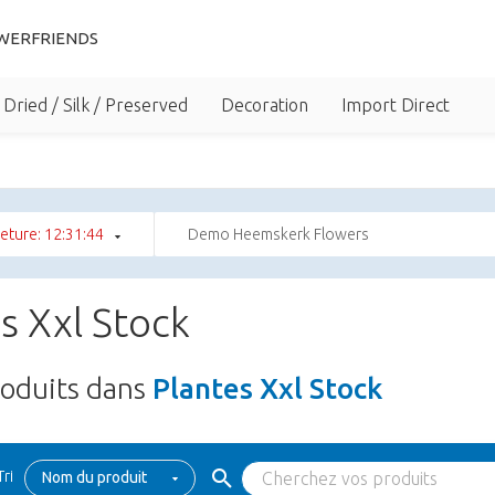
WERFRIENDS
Dried / Silk / Preserved
Decoration
Import Direct
eture: 12:31:44
Demo Heemskerk Flowers
s Xxl Stock
oduits dans
Plantes Xxl Stock
Tri
Nom du produit