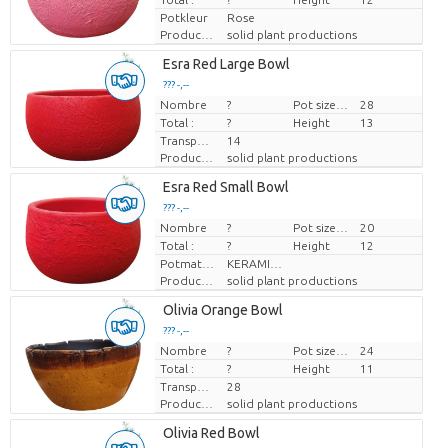
Potkleur
Rose
Producteur
solid plant productions
Esra Red Large Bowl
??? -,--
Nombre
Prix par pièce
?
Pot size (cm)
28
Total :
?
Height
13
Transport height
14
Producteur
solid plant productions
Esra Red Small Bowl
??? -,--
Nombre
Prix par pièce
?
Pot size (cm)
20
Total :
?
Height
12
Potmateriaal
KERAMIEK
Producteur
solid plant productions
Olivia Orange Bowl
??? -,--
Nombre
Prix par pièce
?
Pot size (cm)
24
Total :
?
Height
11
Transport height
28
Producteur
solid plant productions
Olivia Red Bowl