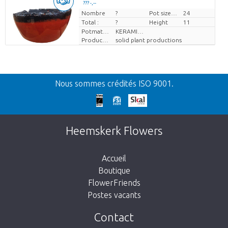
??? -,--
Nombre
Prix par pièce
?
Pot size (cm)
24
Total :
?
Height
11
Potmateriaal
KERAMIEK
Producteur
solid plant productions
Retour
Nous sommes crédités ISO 9001.
Nos excuses
Cette page n’existe pas. Cliquez sur le lien
Heemskerk Flowers
suivant pour retourner à la boutique.
Accueil
Boutique
FlowerFriends
Postes vacants
Aller à la boutique
Contact