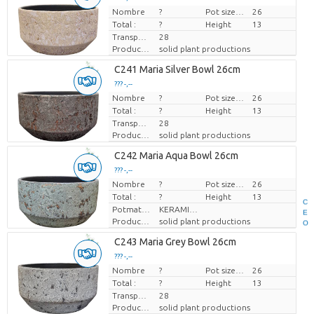
Nombre
Prix par pièce
?
Pot size (cm)
26
Total :
?
Height
13
Transport height
28
Producteur
solid plant productions
C241 Maria Silver Bowl 26cm
??? -,--
Nombre
Prix par pièce
?
Pot size (cm)
26
Total :
?
Height
13
Transport height
28
Producteur
solid plant productions
C242 Maria Aqua Bowl 26cm
??? -,--
Nombre
Prix par pièce
?
Pot size (cm)
26
Total :
?
Height
13
C
Potmateriaal
KERAMIEK
E
Producteur
solid plant productions
O
C243 Maria Grey Bowl 26cm
??? -,--
Nombre
Prix par pièce
?
Pot size (cm)
26
Total :
?
Height
13
Transport height
28
Producteur
solid plant productions