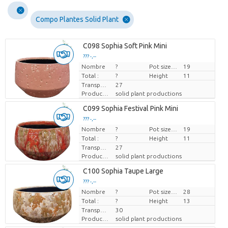
Compo Plantes Solid Plant
C098 Sophia Soft Pink Mini
??? -,--
Nombre
Prix par pièce
?
Pot size (cm)
19
Total :
?
Height
11
Transport height
27
Producteur
solid plant productions
C099 Sophia Festival Pink Mini
??? -,--
Nombre
Prix par pièce
?
Pot size (cm)
19
Total :
?
Height
11
Transport height
27
Producteur
solid plant productions
C100 Sophia Taupe Large
??? -,--
Nombre
Prix par pièce
?
Pot size (cm)
28
Total :
?
Height
13
Transport height
30
Producteur
solid plant productions