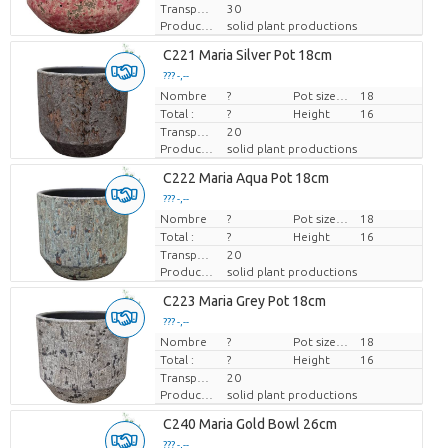
Transport height
30
Producteur
solid plant productions
C221 Maria Silver Pot 18cm
??? -,--
Nombre
Prix par pièce
?
Pot size (cm)
18
Total :
?
Height
16
Transport height
20
Producteur
solid plant productions
C222 Maria Aqua Pot 18cm
??? -,--
Nombre
Prix par pièce
?
Pot size (cm)
18
Total :
?
Height
16
Transport height
20
Producteur
solid plant productions
C223 Maria Grey Pot 18cm
??? -,--
Nombre
Prix par pièce
?
Pot size (cm)
18
Total :
?
Height
16
Transport height
20
Producteur
solid plant productions
C240 Maria Gold Bowl 26cm
??? -,--