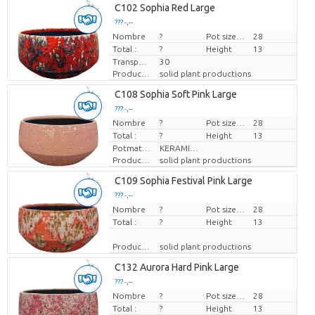
C102 Sophia Red Large
??? -,--
Nombre
Prix par pièce
?
Pot size (cm)
28
Total :
?
Height
13
Transport height
30
Producteur
solid plant productions
C108 Sophia Soft Pink Large
??? -,--
Nombre
Prix par pièce
?
Pot size (cm)
28
Total :
?
Height
13
Potmateriaal
KERAMIEK
Producteur
solid plant productions
C109 Sophia Festival Pink Large
??? -,--
Nombre
Prix par pièce
?
Pot size (cm)
28
Total :
?
Height
13
Producteur
solid plant productions
C132 Aurora Hard Pink Large
??? -,--
Nombre
Prix par pièce
?
Pot size (cm)
28
Total :
?
Height
13