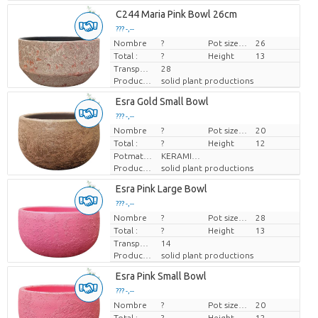
C244 Maria Pink Bowl 26cm
??? -,--
Nombre
Prix par pièce
?
Pot size (cm)
26
Total :
?
Height
13
Transport height
28
Producteur
solid plant productions
Esra Gold Small Bowl
??? -,--
Nombre
Prix par pièce
?
Pot size (cm)
20
Total :
?
Height
12
Potmateriaal
KERAMIEK
Producteur
solid plant productions
Esra Pink Large Bowl
??? -,--
Nombre
Prix par pièce
?
Pot size (cm)
28
Total :
?
Height
13
Transport height
14
Producteur
solid plant productions
Esra Pink Small Bowl
??? -,--
Nombre
Prix par pièce
?
Pot size (cm)
20
Total :
?
Height
12