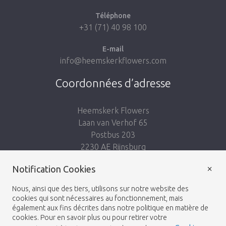
Téléphone
+31 (71) 40 98 100
E-mail
info@heemskerkflowers.com
Coordonnées d’adresse
Heemskerk Flowers
Laan van Verhof 65
Postbus 203
2230 AE Rijnsburg
Netherlands
×
Notification Cookies
Suivez-nous:
Nous, ainsi que des tiers, utilisons sur notre website des
cookies qui sont nécessaires au fonctionnement, mais
également aux fins décrites dans notre politique en matière de
cookies. Pour en savoir plus ou pour retirer votre