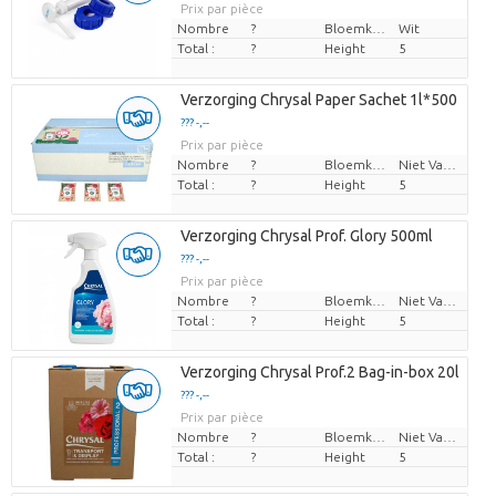
Prix par pièce
Nombre
?
Bloemkleur
Wit
Total :
?
Height
5
Verzorging Chrysal Paper Sachet 1l*500
??? -,--
Prix par pièce
Nombre
?
Bloemkleur
Niet Van Toepassing
Total :
?
Height
5
Verzorging Chrysal Prof. Glory 500ml
??? -,--
Prix par pièce
Nombre
?
Bloemkleur
Niet Van Toepassing
Total :
?
Height
5
Verzorging Chrysal Prof.2 Bag-in-box 20l
??? -,--
Prix par pièce
Nombre
?
Bloemkleur
Niet Van Toepassing
Total :
?
Height
5