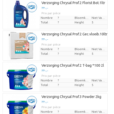
Verzorging Chrysal Prof.2 Florist Bot.1ltr
??? -,--
Prix par pièce
Nombre
?
Bloemkleur
Niet Van Toepassing
Total :
?
Height
5
Verzorging Chrysal Prof.2 Gec.vloeib.10ltr
??? -,--
Prix par pièce
Nombre
?
Bloemkleur
Niet Van Toepassing
Total :
?
Height
5
Verzorging Chrysal Prof.2 T-bag *100 2l
??? -,--
Prix par pièce
Nombre
?
Bloemkleur
Niet Van Toepassing
Total :
?
Height
5
Verzorging Chrysal Prof.3 Powder 2kg
??? -,--
Prix par pièce
Nombre
?
Bloemkleur
Niet Van Toepassing