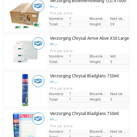
Verzorging Bloemenvoeding 1/2l X1000
??? -,--
Prix par pièce
Nombre
?
Bloemkleur
Niet Van Toepassing
Total :
?
Height
29
Verzorging Chrysal Arrive Alive X50 Large
??? -,--
Prix par pièce
Nombre
?
Bloemkleur
Wit
Total :
?
Height
5
Verzorging Chrysal Bladglans 750ml
??? -,--
Prix par pièce
Nombre
?
Bloemkleur
Niet Van Toepassing
Total :
?
Height
5
Verzorging Chrysal Bladglans 750ml
??? -,--
Prix par pièce
Nombre
?
Bloemkleur
Niet Van Toepassing
Total :
?
Height
5