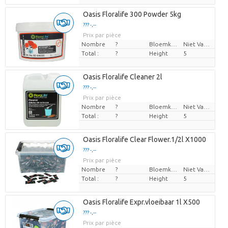
Oasis Floralife 300 Powder 5kg
??? -,--
Prix par pièce
Nombre
?
Bloemkleur
Niet Van Toepassing
Total :
?
Height
5
Oasis Floralife Cleaner 2l
??? -,--
Prix par pièce
Nombre
?
Bloemkleur
Niet Van Toepassing
Total :
?
Height
5
Oasis Floralife Clear Flower.1/2l X1000
??? -,--
Prix par pièce
Nombre
?
Bloemkleur
Niet Van Toepassing
Total :
?
Height
5
Oasis Floralife Expr.vloeibaar 1l X500
??? -,--
Prix par pièce