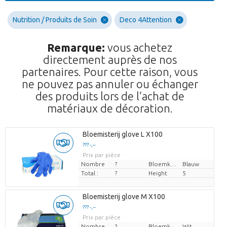
Nutrition / Produits de Soin
Deco 4Attention
Remarque:
vous achetez
directement auprès de nos
partenaires. Pour cette raison, vous
ne pouvez pas annuler ou échanger
des produits lors de l’achat de
matériaux de décoration.
Bloemisterij glove L X100
??? -,--
Prix par pièce
Nombre
?
Bloemkleur
Blauw
Total :
?
Height
5
Bloemisterij glove M X100
??? -,--
Prix par pièce
Nombre
?
Bloemkleur
Wit