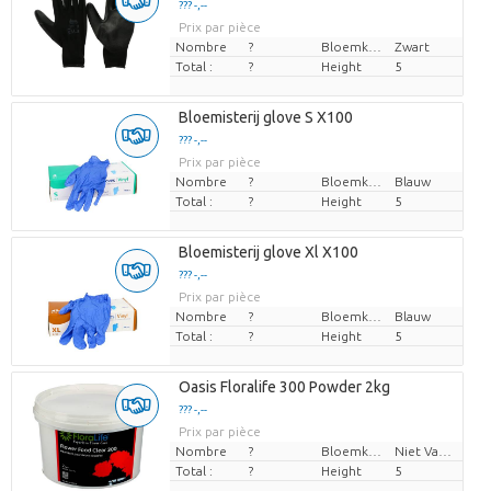
??? -,--
Prix par pièce
Nombre
?
Bloemkleur
Zwart
Total :
?
Height
5
Bloemisterij glove S X100
??? -,--
Prix par pièce
Nombre
?
Bloemkleur
Blauw
Total :
?
Height
5
Bloemisterij glove Xl X100
??? -,--
Prix par pièce
Nombre
?
Bloemkleur
Blauw
Total :
?
Height
5
Oasis Floralife 300 Powder 2kg
??? -,--
Prix par pièce
Nombre
?
Bloemkleur
Niet Van Toepassing
Total :
?
Height
5