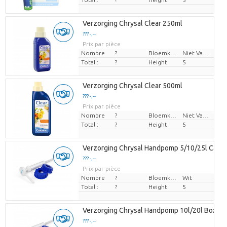
Verzorging Chrysal Clear 250ml
??? -,--
Prix par pièce
Nombre
?
Bloemkleur
Niet Van Toepassing
Total :
?
Height
5
Verzorging Chrysal Clear 500ml
??? -,--
Prix par pièce
Nombre
?
Bloemkleur
Niet Van Toepassing
Total :
?
Height
5
Verzorging Chrysal Handpomp 5/10/25l Cann
??? -,--
Prix par pièce
Nombre
?
Bloemkleur
Wit
Total :
?
Height
5
Verzorging Chrysal Handpomp 10l/20l Box
??? -,--