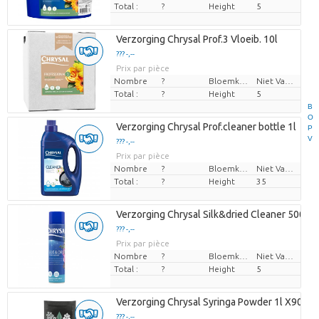
Total :
?
Height
5
Verzorging Chrysal Prof.3 Vloeib. 10l
??? -,--
Prix par pièce
Nombre
?
Bloemkleur
Niet Van Toepassing
Total :
?
Height
5
B
O
Verzorging Chrysal Prof.cleaner bottle 1l
P
V
??? -,--
Prix par pièce
Nombre
?
Bloemkleur
Niet Van Toepassing
Total :
?
Height
35
Verzorging Chrysal Silk&dried Cleaner 500ml
??? -,--
Prix par pièce
Nombre
?
Bloemkleur
Niet Van Toepassing
Total :
?
Height
5
Verzorging Chrysal Syringa Powder 1l X900
??? -,--