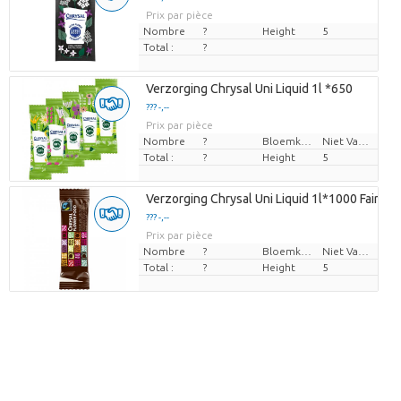
Prix par pièce
Nombre
?
Height
5
Total :
?
Verzorging Chrysal Uni Liquid 1l *650
??? -,--
Prix par pièce
Nombre
?
Bloemkleur
Niet Van Toepassing
Total :
?
Height
5
Verzorging Chrysal Uni Liquid 1l*1000 Fairtra
??? -,--
Prix par pièce
Nombre
?
Bloemkleur
Niet Van Toepassing
Total :
?
Height
5