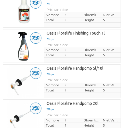
??? -,--
Prix par pièce
Nombre
?
Bloemkleur
Niet Van Toepassing
Total :
?
Height
5
Oasis Floralife Finishing Touch 1l
??? -,--
Prix par pièce
Nombre
?
Bloemkleur
Niet Van Toepassing
Total :
?
Height
5
Oasis Floralife Handpomp 5l/10l
??? -,--
Prix par pièce
Nombre
?
Bloemkleur
Niet Van Toepassing
Total :
?
Height
5
Oasis Floralife Handpomp 20l
??? -,--
Prix par pièce
Nombre
?
Bloemkleur
Niet Van Toepassing
Total :
?
Height
5