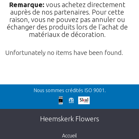
Remarque:
vous achetez directement
auprès de nos partenaires. Pour cette
raison, vous ne pouvez pas annuler ou
échanger des produits lors de l’achat de
matériaux de décoration.
Unfortunately no items have been found.
Retour
Nous sommes crédités ISO 9001.
Nos excuses
Cette page n’existe pas. Cliquez sur le lien
Heemskerk Flowers
suivant pour retourner à la boutique.
Accueil