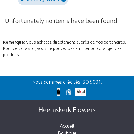
Unfortunately no items have been found.
Remarque:
Vous achetez directement auprès de nos partenaires.
Pour cette raison, vous ne pouvez pas annuler ou échanger des
produits.
Retour
Nous sommes crédités ISO 9001.
Nos excuses
Cette page n’existe pas. Cliquez sur le lien
Heemskerk Flowers
suivant pour retourner à la boutique.
Accueil
Boutique