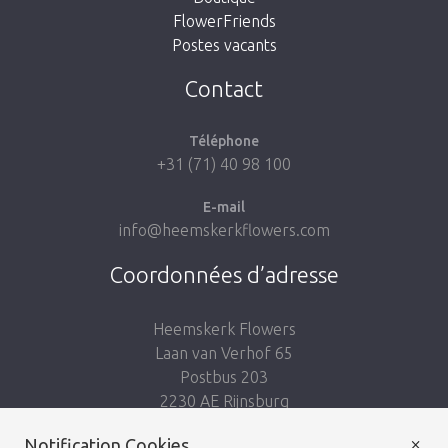
FlowerFriends
Postes vacants
Aller à la boutique
Contact
Téléphone
+31 (71) 40 98 100
E-mail
info@heemskerkflowers.com
Coordonnées d’adresse
Heemskerk Flowers
Laan van Verhof 65
Postbus 203
2230 AE Rijnsburg
Netherlands
×
Notification Cookies