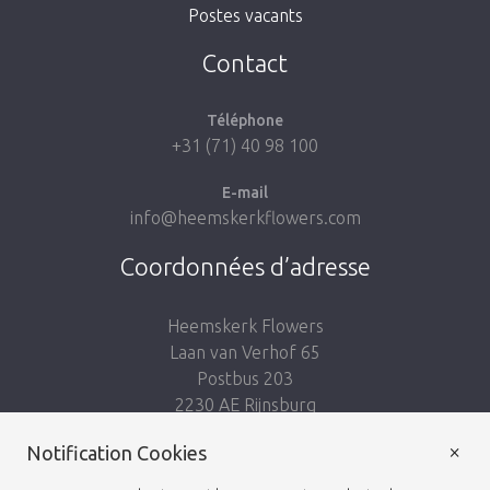
Postes vacants
Aller à la boutique
Contact
Téléphone
+31 (71) 40 98 100
E-mail
info@heemskerkflowers.com
Coordonnées d’adresse
Heemskerk Flowers
Laan van Verhof 65
Postbus 203
2230 AE Rijnsburg
Netherlands
×
Notification Cookies
Suivez-nous: