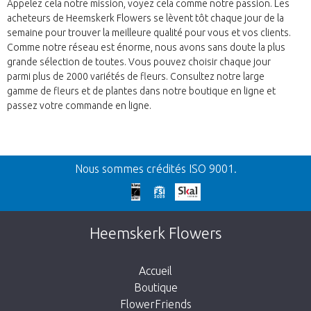
Appelez cela notre mission, voyez cela comme notre passion. Les
acheteurs de Heemskerk Flowers se lèvent tôt chaque jour de la
semaine pour trouver la meilleure qualité pour vous et vos clients.
Comme notre réseau est énorme, nous avons sans doute la plus
grande sélection de toutes. Vous pouvez choisir chaque jour
parmi plus de 2000 variétés de fleurs. Consultez notre large
gamme de fleurs et de plantes dans notre boutique en ligne et
passez votre commande en ligne.
Retour
Nous sommes crédités ISO 9001.
Nos excuses
Cette page n’existe pas. Cliquez sur le lien
Heemskerk Flowers
suivant pour retourner à la boutique.
Accueil
Boutique
FlowerFriends