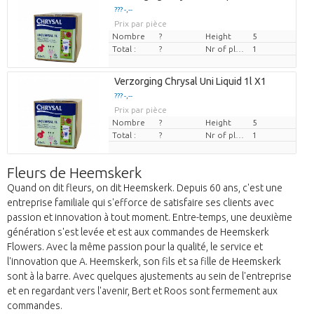
??? -,--
Prix par pièce
Nombre
?
Height
5
Total :
?
Nr of plants/pot
1
Verzorging Chrysal Uni Liquid 1l X1
??? -,--
Prix par pièce
Nombre
?
Height
5
Total :
?
Nr of plants/pot
1
Fleurs de Heemskerk
Quand on dit fleurs, on dit Heemskerk. Depuis 60 ans, c'est une
entreprise familiale qui s'efforce de satisfaire ses clients avec
passion et innovation à tout moment. Entre-temps, une deuxième
génération s'est levée et est aux commandes de Heemskerk
Flowers. Avec la même passion pour la qualité, le service et
l'innovation que A. Heemskerk, son fils et sa fille de Heemskerk
sont à la barre. Avec quelques ajustements au sein de l'entreprise
et en regardant vers l'avenir, Bert et Roos sont fermement aux
commandes.