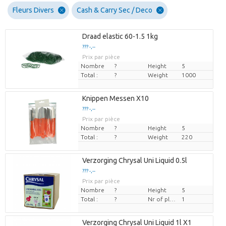
Fleurs Divers
Cash & Carry Sec / Deco
Draad elastic 60-1.5 1kg
??? -,--
Prix par pièce
Nombre
?
Height
5
Total :
?
Weight
1000
Knippen Messen X10
??? -,--
Prix par pièce
Nombre
?
Height
5
Total :
?
Weight
220
Verzorging Chrysal Uni Liquid 0.5l
??? -,--
Prix par pièce
Nombre
?
Height
5
Total :
?
Nr of plants/pot
1
Verzorging Chrysal Uni Liquid 1l X1