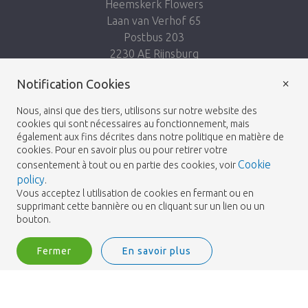
Heemskerk Flowers
Laan van Verhof 65
Postbus 203
2230 AE Rijnsburg
Netherlands
×
Notification Cookies
Suivez-nous:
Nous, ainsi que des tiers, utilisons sur notre website des
cookies qui sont nécessaires au fonctionnement, mais
également aux fins décrites dans notre politique en matière de
cookies. Pour en savoir plus ou pour retirer votre
Cookie
consentement à tout ou en partie des cookies, voir
policy
.
Heemskerk Flowers
Termes et conditions
© 2026 -
Vous acceptez l utilisation de cookies en fermant ou en
supprimant cette bannière ou en cliquant sur un lien ou un
Politique de confidentialité
bouton.
Fermer
En savoir plus
Heemskerk Flowers is a trading name of BGH A.Heemskerk AZN b.v.
2
Me connecter
Filtrer