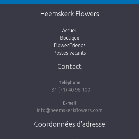
Cette page n’existe pas. Cliquez sur le lien
Heemskerk Flowers
suivant pour retourner à la boutique.
Accueil
Boutique
FlowerFriends
Postes vacants
Aller à la boutique
Contact
Téléphone
+31 (71) 40 98 100
E-mail
info@heemskerkflowers.com
Coordonnées d’adresse