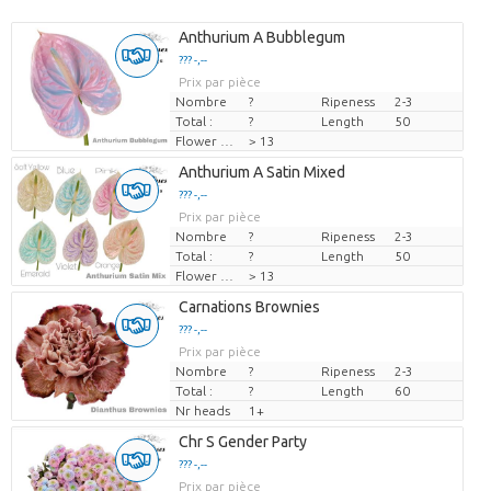
Anthurium A Bubblegum
??? -,--
Prix par pièce
Nombre
?
Ripeness
2-3
Total :
?
Length
50
Flower diamrt
> 13
Anthurium A Satin Mixed
??? -,--
Prix par pièce
Nombre
?
Ripeness
2-3
Total :
?
Length
50
Flower diamrt
> 13
Carnations Brownies
??? -,--
Prix par pièce
Nombre
?
Ripeness
2-3
Total :
?
Length
60
Nr heads
1+
Chr S Gender Party
??? -,--
Prix par pièce