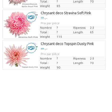
Total :
?
Length
70
Weight
85
Chrysant deco Stravina Soft Pink
??? -,--
Prix par pièce
Nombre
?
Ripeness
2-3
Total :
?
Length
65
Weight
115
Chrysant deco Topspin Dusty Pink
??? -,--
Prix par pièce
Nombre
?
Ripeness
2-3
Total :
?
Length
70
Weight
90