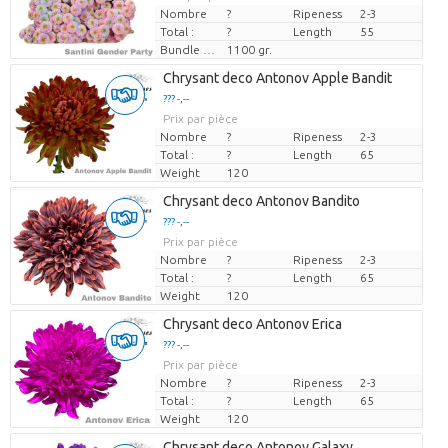
Nombre
?
Ripeness
2-3
Total :
?
Length
55
Bundle weight
1100 gr.
Chrysant deco Antonov Apple Bandit
??? -,--
Prix par pièce
Nombre
?
Ripeness
2-3
Total :
?
Length
65
Weight
120
Chrysant deco Antonov Bandito
??? -,--
Prix par pièce
Nombre
?
Ripeness
2-3
Total :
?
Length
65
Weight
120
Chrysant deco Antonov Erica
??? -,--
Prix par pièce
Nombre
?
Ripeness
2-3
Total :
?
Length
65
Weight
120
Chrysant deco Antonov Galaxy