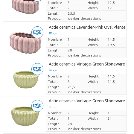
Nombre
Prix par pièce
?
Height
12,5
Total :
?
Width
17
Length
25,5
Producteur
dekker decorations
Actie ceramics Lavender-Pink Oval Planter 'Pu
??? -,--
Nombre
Prix par pièce
?
Height
14,5
Total :
?
Width
19,5
Length
28
Producteur
dekker decorations
Actie ceramics Vintage-Green Stoneware Bowl 
??? -,--
Nombre
Prix par pièce
?
Height
11,5
Total :
?
Width
21,5
Length
21,5
Producteur
dekker decorations
Actie ceramics Vintage-Green Stoneware Bowl 
??? -,--
Nombre
Prix par pièce
?
Height
13
Total :
?
Width
24
Length
24
Producteur
dekker decorations