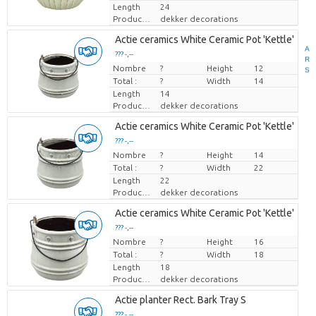
Length
24
Producteur
dekker decorations
Actie ceramics White Ceramic Pot 'Kettle'
A
??? -,--
R
Nombre
Prix par pièce
?
Height
12
S
Total :
?
Width
14
Length
14
Producteur
dekker decorations
Actie ceramics White Ceramic Pot 'Kettle'
??? -,--
Nombre
Prix par pièce
?
Height
14
Total :
?
Width
22
Length
22
Producteur
dekker decorations
Actie ceramics White Ceramic Pot 'Kettle'
??? -,--
Nombre
Prix par pièce
?
Height
16
Total :
?
Width
18
Length
18
Producteur
dekker decorations
Actie planter Rect. Bark Tray S
??? -,--