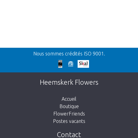
Retour
Nous sommes crédités ISO 9001.
Nos excuses
Cette page n’existe pas. Cliquez sur le lien
Heemskerk Flowers
suivant pour retourner à la boutique.
Accueil
Boutique
FlowerFriends
Postes vacants
Aller à la boutique
Contact