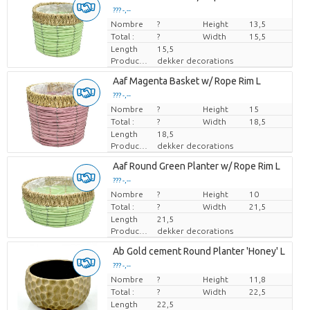
??? -,--
Nombre
Prix par pièce
?
Height
13,5
Total :
?
Width
15,5
Length
15,5
Producteur
dekker decorations
Aaf Magenta Basket w/ Rope Rim L
??? -,--
Nombre
Prix par pièce
?
Height
15
Total :
?
Width
18,5
Length
18,5
Producteur
dekker decorations
Aaf Round Green Planter w/ Rope Rim L
??? -,--
Nombre
Prix par pièce
?
Height
10
Total :
?
Width
21,5
Length
21,5
Producteur
dekker decorations
Ab Gold cement Round Planter 'Honey' L
??? -,--
Nombre
Prix par pièce
?
Height
11,8
Total :
?
Width
22,5
Length
22,5