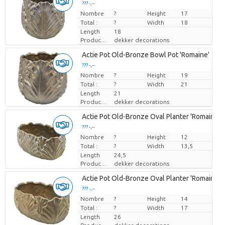
??? -,--
Nombre
Prix par pièce
?
Height
17
Total :
?
Width
18
Length
18
Producteur
dekker decorations
Actie Pot Old-Bronze Bowl Pot 'Romaine'
??? -,--
Nombre
Prix par pièce
?
Height
19
Total :
?
Width
21
Length
21
Producteur
dekker decorations
Actie Pot Old-Bronze Oval Planter 'Romaine'
??? -,--
Nombre
Prix par pièce
?
Height
12
Total :
?
Width
13,5
Length
24,5
Producteur
dekker decorations
Actie Pot Old-Bronze Oval Planter 'Romaine'
??? -,--
Nombre
Prix par pièce
?
Height
14
Total :
?
Width
17
Length
26