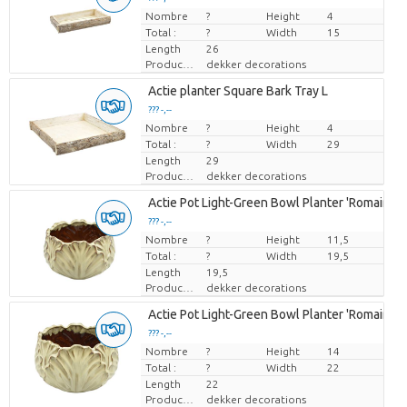
Nombre
Prix par pièce
?
Height
4
Total :
?
Width
15
Length
26
Producteur
dekker decorations
Actie planter Square Bark Tray L
??? -,--
Nombre
Prix par pièce
?
Height
4
Total :
?
Width
29
Length
29
Producteur
dekker decorations
Actie Pot Light-Green Bowl Planter 'Romaine'
??? -,--
Nombre
Prix par pièce
?
Height
11,5
Total :
?
Width
19,5
Length
19,5
Producteur
dekker decorations
Actie Pot Light-Green Bowl Planter 'Romaine'
??? -,--
Nombre
Prix par pièce
?
Height
14
Total :
?
Width
22
Length
22
Producteur
dekker decorations