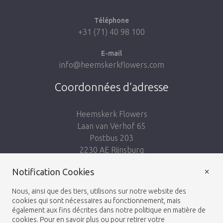
Téléphone
+31 (71) 40 98 100
E-mail
info@heemskerkflowers.com
Coordonnées d’adresse
Heemskerk Flowers
Laan van Verhof 65
Postbus 203
2230 AE Rijnsburg
Netherlands
×
Notification Cookies
Suivez-nous:
Nous, ainsi que des tiers, utilisons sur notre website des
cookies qui sont nécessaires au fonctionnement, mais
également aux fins décrites dans notre politique en matière de
cookies. Pour en savoir plus ou pour retirer votre