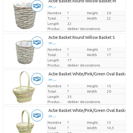
Actie Basket Round Willow Basket M
??? -,--
Nombre
Prix par pièce
?
Height
20
Total :
?
Width
22
Length
22
Producteur
dekker decorations
Actie Basket Round Willow Basket S
??? -,--
Nombre
Prix par pièce
?
Height
17
Total :
?
Width
17
Length
17
Producteur
dekker decorations
Actie Basket White/Pink/Green Oval Basket #
??? -,--
Nombre
Prix par pièce
?
Height
15
Total :
?
Width
20
Length
25
Producteur
dekker decorations
Actie Basket White/Pink/Green Oval Basket 
??? -,--
Nombre
Prix par pièce
?
Height
13
Total :
?
Width
14,5