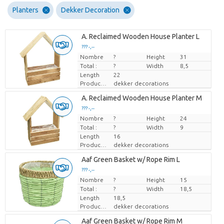
Planters
Dekker Decoration
A. Reclaimed Wooden House Planter L
??? -,--
Nombre
Prix par pièce
?
Height
31
Total :
?
Width
8,5
Length
22
Producteur
dekker decorations
A. Reclaimed Wooden House Planter M
??? -,--
Nombre
Prix par pièce
?
Height
24
Total :
?
Width
9
Length
16
Producteur
dekker decorations
Aaf Green Basket w/ Rope Rim L
??? -,--
Nombre
Prix par pièce
?
Height
15
Total :
?
Width
18,5
Length
18,5
Producteur
dekker decorations
Aaf Green Basket w/ Rope Rim M