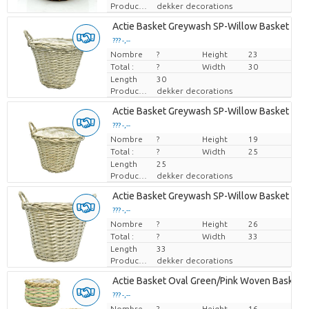
Producteur
dekker decorations
Actie Basket Greywash SP-Willow Basket L
??? -,--
Nombre
Prix par pièce
?
Height
23
Total :
?
Width
30
Length
30
Producteur
dekker decorations
Actie Basket Greywash SP-Willow Basket M
??? -,--
Nombre
Prix par pièce
?
Height
19
Total :
?
Width
25
Length
25
Producteur
dekker decorations
Actie Basket Greywash SP-Willow Basket XL
??? -,--
Nombre
Prix par pièce
?
Height
26
Total :
?
Width
33
Length
33
Producteur
dekker decorations
Actie Basket Oval Green/Pink Woven Basket Pl
??? -,--
Nombre
Prix par pièce
?
Height
16