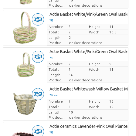
Length
19
Producteur
dekker decorations
Actie Basket White/Pink/Green Oval Basket #
??? -,--
Nombre
Prix par pièce
?
Height
11
Total :
?
Width
16,5
Length
21
Producteur
dekker decorations
Actie Basket White/Pink/Green Oval Basket 
??? -,--
Nombre
Prix par pièce
?
Height
9
Total :
?
Width
11
Length
16
Producteur
dekker decorations
Actie Basket Whitewash Willow Basket M
??? -,--
Nombre
Prix par pièce
?
Height
16
Total :
?
Width
19
Length
19
Producteur
dekker decorations
Actie ceramics Lavender-Pink Oval Planter 'Pu
??? -,--