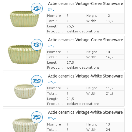
Actie ceramics Vintage-Green Stoneware Oval 
??? -,--
Nombre
Prix par pièce
?
Height
12
Total :
?
Width
15,5
Length
25,5
Producteur
dekker decorations
Actie ceramics Vintage-Green Stoneware Oval 
??? -,--
Nombre
Prix par pièce
?
Height
14
Total :
?
Width
16,5
Length
27,5
Producteur
dekker decorations
Actie ceramics Vintage-White Stoneware Bowl 
??? -,--
Nombre
Prix par pièce
?
Height
11,5
Total :
?
Width
21,5
Length
21,5
Producteur
dekker decorations
Actie ceramics Vintage-White Stoneware Bowl 
??? -,--
Nombre
Prix par pièce
?
Height
13
Total :
?
Width
24