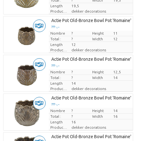
Total :
?
Width
19,5
Length
19,5
Producteur
dekker decorations
Actie Pot Old-Bronze Bowl Pot 'Romaine'
??? -,--
Nombre
Prix par pièce
?
Height
11
Total :
?
Width
12
Length
12
Producteur
dekker decorations
Actie Pot Old-Bronze Bowl Pot 'Romaine'
??? -,--
Nombre
Prix par pièce
?
Height
12,5
Total :
?
Width
14
Length
14
Producteur
dekker decorations
Actie Pot Old-Bronze Bowl Pot 'Romaine'
??? -,--
Nombre
Prix par pièce
?
Height
14
Total :
?
Width
16
Length
16
Producteur
dekker decorations
Actie Pot Old-Bronze Bowl Pot 'Romaine'