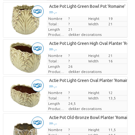
Actie Pot Light-Green Bowl Pot 'Romaine'
??? -,--
Nombre
Prix par pièce
?
Height
19
Total :
?
Width
21
Length
21
Producteur
dekker decorations
Actie Pot Light-Green High Oval Planter 'Roma
??? -,--
Nombre
Prix par pièce
?
Height
21
Total :
?
Width
16
Length
26
Producteur
dekker decorations
Actie Pot Light-Green Oval Planter 'Romaine'
??? -,--
Nombre
Prix par pièce
?
Height
12
Total :
?
Width
13,5
Length
24,5
Producteur
dekker decorations
Actie Pot Old-Bronze Bowl Planter 'Romaine'
??? -,--
Nombre
Prix par pièce
?
Height
11,5