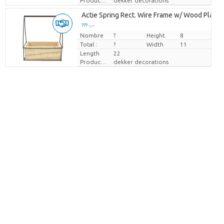
Producteur
dekker decorations
Actie Spring Rect. Wire Frame w/ Wood Plante
??? -,--
Nombre
Prix par pièce
?
Height
8
Total :
?
Width
11
Length
22
Producteur
dekker decorations