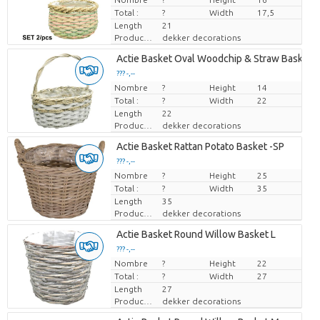
Total :
?
Width
17,5
Length
21
Producteur
dekker decorations
Actie Basket Oval Woodchip & Straw Basket w/
??? -,--
Nombre
Prix par pièce
?
Height
14
Total :
?
Width
22
Length
22
Producteur
dekker decorations
Actie Basket Rattan Potato Basket -SP
??? -,--
Nombre
Prix par pièce
?
Height
25
Total :
?
Width
35
Length
35
Producteur
dekker decorations
Actie Basket Round Willow Basket L
??? -,--
Nombre
Prix par pièce
?
Height
22
Total :
?
Width
27
Length
27
Producteur
dekker decorations