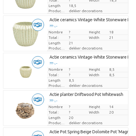
Total :
?
Width
18,5
Length
18,5
Producteur
dekker decorations
Actie ceramics Vintage-White Stoneware Pot '
??? -,--
Nombre
Prix par pièce
?
Height
18
Total :
?
Width
21
Length
21
Producteur
dekker decorations
Actie ceramics Vintage-White Stoneware Pot '
??? -,--
Nombre
Prix par pièce
?
Height
8,5
Total :
?
Width
8,5
Length
8,5
Producteur
dekker decorations
Actie planter Driftwood Pot Whitewash
??? -,--
Nombre
Prix par pièce
?
Height
14
Total :
?
Width
20
Length
20
Producteur
dekker decorations
Actie Pot Spring Beige Dolomite Pot 'Magna' (O