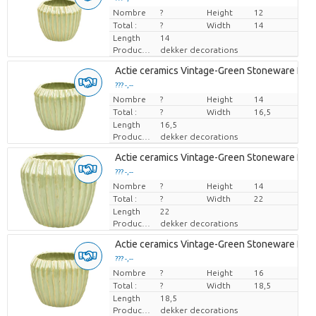
Nombre
Prix par pièce
?
Height
12
Total :
?
Width
14
Length
14
Producteur
dekker decorations
Actie ceramics Vintage-Green Stoneware Pot '
??? -,--
Nombre
Prix par pièce
?
Height
14
Total :
?
Width
16,5
Length
16,5
Producteur
dekker decorations
Actie ceramics Vintage-Green Stoneware Pot '
??? -,--
Nombre
Prix par pièce
?
Height
14
Total :
?
Width
22
Length
22
Producteur
dekker decorations
Actie ceramics Vintage-Green Stoneware Pot '
??? -,--
Nombre
Prix par pièce
?
Height
16
Total :
?
Width
18,5
Length
18,5
Producteur
dekker decorations