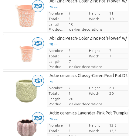
Abi Zinc Peach-Color Zinc Pot 'Flower' w/ Handl
??? -,--
Nombre
Prix par pièce
?
Height
11
Total :
?
Width
10
Length
10
Producteur
dekker decorations
Abi Zinc Peach-Color Zinc Pot 'Flower' w/ Handl
??? -,--
Nombre
Prix par pièce
?
Height
7
Total :
?
Width
7
Length
7
Producteur
dekker decorations
Actie ceramics Glossy-Green Pearl Pot D20
??? -,--
Nombre
Prix par pièce
?
Height
20
Total :
?
Width
20
Length
20
Producteur
dekker decorations
Actie ceramics Lavender-Pink Pot 'Pumpkin' D
??? -,--
Nombre
Prix par pièce
?
Height
13,5
Total :
?
Width
16,5