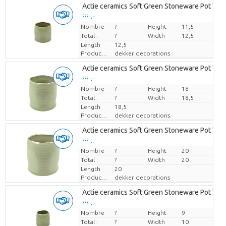
Actie ceramics Soft Green Stoneware Pot 'Ver
??? -,--
Nombre
Prix par pièce
?
Height
11,5
Total :
?
Width
12,5
Length
12,5
Producteur
dekker decorations
Actie ceramics Soft Green Stoneware Pot 'Ver
??? -,--
Nombre
Prix par pièce
?
Height
18
Total :
?
Width
18,5
Length
18,5
Producteur
dekker decorations
Actie ceramics Soft Green Stoneware Pot 'Ver
??? -,--
Nombre
Prix par pièce
?
Height
20
Total :
?
Width
20
Length
20
Producteur
dekker decorations
Actie ceramics Soft Green Stoneware Pot 'Ver
??? -,--
Nombre
Prix par pièce
?
Height
9
Total :
?
Width
10