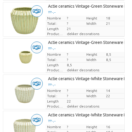
Actie ceramics Vintage-Green Stoneware Pot '
??? -,--
Nombre
Prix par pièce
?
Height
18
Total :
?
Width
21
Length
21
Producteur
dekker decorations
Actie ceramics Vintage-Green Stoneware Pot '
??? -,--
Nombre
Prix par pièce
?
Height
8,5
Total :
?
Width
8,5
Length
8,5
Producteur
dekker decorations
Actie ceramics Vintage-White Stoneware Pot '
??? -,--
Nombre
Prix par pièce
?
Height
14
Total :
?
Width
22
Length
22
Producteur
dekker decorations
Actie ceramics Vintage-White Stoneware Pot '
??? -,--
Nombre
Prix par pièce
?
Height
16