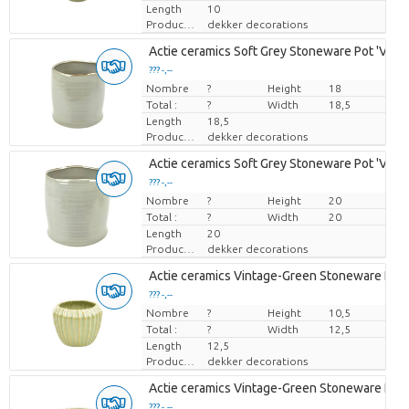
Length
10
Producteur
dekker decorations
Actie ceramics Soft Grey Stoneware Pot 'Verg
??? -,--
Nombre
Prix par pièce
?
Height
18
Total :
?
Width
18,5
Length
18,5
Producteur
dekker decorations
Actie ceramics Soft Grey Stoneware Pot 'Verg
??? -,--
Nombre
Prix par pièce
?
Height
20
Total :
?
Width
20
Length
20
Producteur
dekker decorations
Actie ceramics Vintage-Green Stoneware Pot '
??? -,--
Nombre
Prix par pièce
?
Height
10,5
Total :
?
Width
12,5
Length
12,5
Producteur
dekker decorations
Actie ceramics Vintage-Green Stoneware Pot '
??? -,--