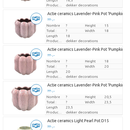
Length
16,5
Producteur
dekker decorations
Actie ceramics Lavender-Pink Pot 'Pumpkin' D
??? -,--
Nombre
Prix par pièce
?
Height
15
Total :
?
Width
18
Length
18
Producteur
dekker decorations
Actie ceramics Lavender-Pink Pot 'Pumpkin' D
??? -,--
Nombre
Prix par pièce
?
Height
18
Total :
?
Width
20
Length
20
Producteur
dekker decorations
Actie ceramics Lavender-Pink Pot 'Pumpkin' D
??? -,--
Nombre
Prix par pièce
?
Height
20,5
Total :
?
Width
23,5
Length
23,5
Producteur
dekker decorations
Actie ceramics Light Pearl Pot D15
??? -,--