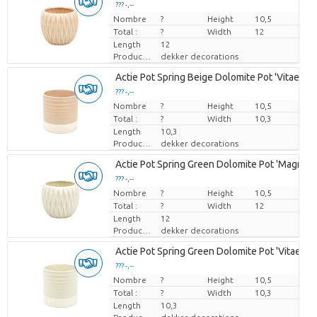
??? -,--
Nombre
Prix par pièce
?
Height
10,5
Total :
?
Width
12
Length
12
Producteur
dekker decorations
Actie Pot Spring Beige Dolomite Pot 'Vitae' (Or.
??? -,--
Nombre
Prix par pièce
?
Height
10,5
Total :
?
Width
10,3
Length
10,3
Producteur
dekker decorations
Actie Pot Spring Green Dolomite Pot 'Magna' (O
??? -,--
Nombre
Prix par pièce
?
Height
10,5
Total :
?
Width
12
Length
12
Producteur
dekker decorations
Actie Pot Spring Green Dolomite Pot 'Vitae' (Or.
??? -,--
Nombre
Prix par pièce
?
Height
10,5
Total :
?
Width
10,3
Length
10,3