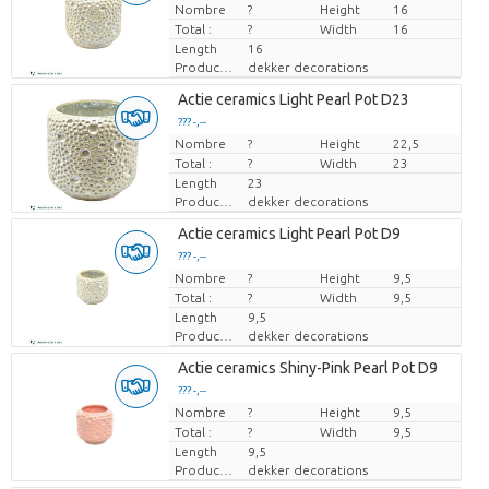
Nombre
Prix par pièce
?
Height
16
Total :
?
Width
16
Length
16
Producteur
dekker decorations
Actie ceramics Light Pearl Pot D23
??? -,--
Nombre
Prix par pièce
?
Height
22,5
Total :
?
Width
23
Length
23
Producteur
dekker decorations
Actie ceramics Light Pearl Pot D9
??? -,--
Nombre
Prix par pièce
?
Height
9,5
Total :
?
Width
9,5
Length
9,5
Producteur
dekker decorations
Actie ceramics Shiny-Pink Pearl Pot D9
??? -,--
Nombre
Prix par pièce
?
Height
9,5
Total :
?
Width
9,5
Length
9,5
Producteur
dekker decorations