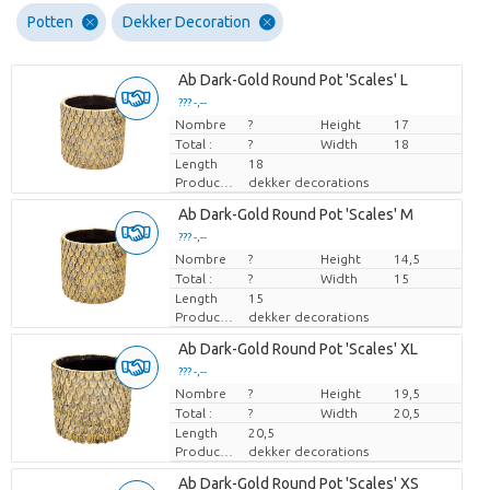
Potten
Dekker Decoration
Ab Dark-Gold Round Pot 'Scales' L
??? -,--
Nombre
Prix par pièce
?
Height
17
Total :
?
Width
18
Length
18
Producteur
dekker decorations
Ab Dark-Gold Round Pot 'Scales' M
??? -,--
Nombre
Prix par pièce
?
Height
14,5
Total :
?
Width
15
Length
15
Producteur
dekker decorations
Ab Dark-Gold Round Pot 'Scales' XL
??? -,--
Nombre
Prix par pièce
?
Height
19,5
Total :
?
Width
20,5
Length
20,5
Producteur
dekker decorations
Ab Dark-Gold Round Pot 'Scales' XS