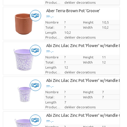
Producteur
dekker decorations
Aber Terra-Brown Pot 'Groove'
??? -,--
Nombre
Prix par pièce
?
Height
10,5
Total :
?
Width
10,2
Length
10,2
Producteur
dekker decorations
Abi Zinc Lilac Zinc Pot 'Flower' w/ Handle ES-
??? -,--
Nombre
Prix par pièce
?
Height
11
Total :
?
Width
12
Length
12
Producteur
dekker decorations
Abi Zinc Lilac Zinc Pot 'Flower' w/ Handle ES-6
??? -,--
Nombre
Prix par pièce
?
Height
7
Total :
?
Width
7
Length
7
Producteur
dekker decorations
Abi Zinc Lilac Zinc Pot 'Flower' w/ Handle Orc
??? -,--
Nombre
Prix par pièce
?
Height
11