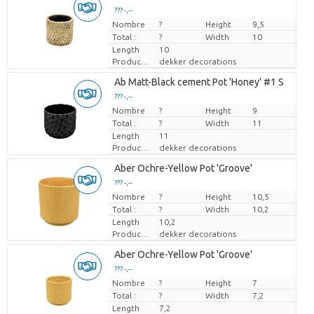
??? -,--
Nombre
Prix par pièce
?
Height
9,5
Total :
?
Width
10
Length
10
Producteur
dekker decorations
Ab Matt-Black cement Pot 'Honey' #1 S
??? -,--
Nombre
Prix par pièce
?
Height
9
Total :
?
Width
11
Length
11
Producteur
dekker decorations
Aber Ochre-Yellow Pot 'Groove'
??? -,--
Nombre
Prix par pièce
?
Height
10,5
Total :
?
Width
10,2
Length
10,2
Producteur
dekker decorations
Aber Ochre-Yellow Pot 'Groove'
??? -,--
Nombre
Prix par pièce
?
Height
7
Total :
?
Width
7,2
Length
7,2