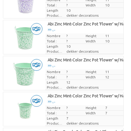
Total :
?
Width
10
Length
10
Producteur
dekker decorations
Abi Zinc Mint-Color Zinc Pot 'Flower' w/ Handle
??? -,--
Nombre
Prix par pièce
?
Height
11
Total :
?
Width
10
Length
10
Producteur
dekker decorations
Abi Zinc Mint-Color Zinc Pot 'Flower' w/ Handle
??? -,--
Nombre
Prix par pièce
?
Height
11
Total :
?
Width
12
Length
12
Producteur
dekker decorations
Abi Zinc Mint-Color Zinc Pot 'Flower' w/ Handle
??? -,--
Nombre
Prix par pièce
?
Height
7
Total :
?
Width
7
Length
7
Producteur
dekker decorations