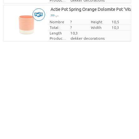
Producteur
dekker decorations
Actie Pot Spring Orange Dolomite Pot 'Vitae' (O
??? -,--
Nombre
Prix par pièce
?
Height
10,5
Total :
?
Width
10,3
Length
10,3
Producteur
dekker decorations