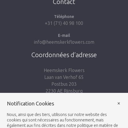
Contact
Téléphone
+31 (71) 40 98 100
E-mail
info@heemskerkflowers.com
Coordonnées d’adresse
Heemskerk Flowers
Laan van Verhof 65
Postbus 203
2230 AE Rijnsburg
Netherlands
×
Notification Cookies
Suivez-nous:
Nous, ainsi que des tiers, utilisons sur notre website des
cookies qui sont nécessaires au fonctionnement, mais
également aux fins décrites dans notre politique en matière de