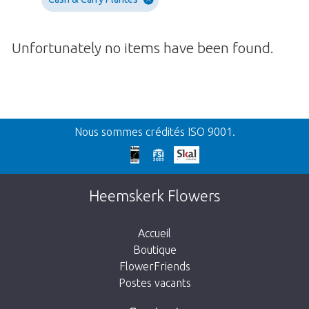
Unfortunately no items have been found.
Retour
Nous sommes crédités ISO 9001.
Nos excuses
Cette page n’existe pas. Cliquez sur le lien
Heemskerk Flowers
suivant pour retourner à la boutique.
Accueil
Boutique
FlowerFriends
Postes vacants
Aller à la boutique