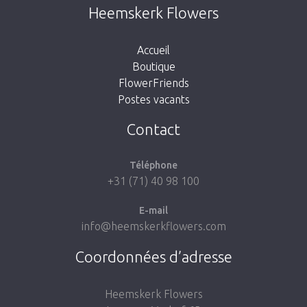
Cette page n’existe pas. Cliquez sur le lien
Heemskerk Flowers
suivant pour retourner à la boutique.
Accueil
Boutique
FlowerFriends
Postes vacants
Aller à la boutique
Contact
Téléphone
+31 (71) 40 98 100
E-mail
info@heemskerkflowers.com
Coordonnées d’adresse
Heemskerk Flowers