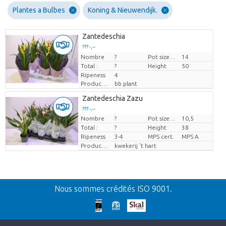
Plantes a Bulbes
Koning & Nieuwendijk.
Zantedeschia
??? -,--
Nombre
Prix par pièce
?
Pot size (cm)
14
Total :
?
Height
50
Ripeness
4
Producteur
bb plant
Zantedeschia Zazu
??? -,--
Nombre
?
Pot size (cm)
10,5
Prix par pièce
Total :
?
Height
38
Ripeness
3-4
MPS cert.
MPS A
Producteur
kwekerij 't hart
Retour
Nous sommes crédités ISO 9001.
Nos excuses