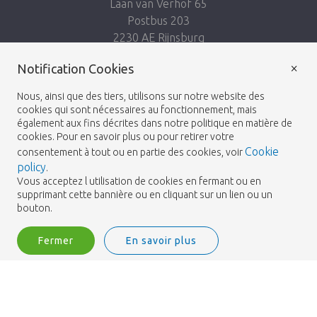
Laan van Verhof 65
Postbus 203
2230 AE Rijnsburg
Netherlands
×
Notification Cookies
Suivez-nous:
Nous, ainsi que des tiers, utilisons sur notre website des
cookies qui sont nécessaires au fonctionnement, mais
également aux fins décrites dans notre politique en matière de
cookies. Pour en savoir plus ou pour retirer votre
Cookie
consentement à tout ou en partie des cookies, voir
policy
.
Heemskerk Flowers
Termes et conditions
© 2026 -
Vous acceptez l utilisation de cookies en fermant ou en
supprimant cette bannière ou en cliquant sur un lien ou un
Politique de confidentialité
bouton.
Fermer
En savoir plus
Heemskerk Flowers is a trading name of BGH A.Heemskerk AZN b.v.
2
Me connecter
Filtrer