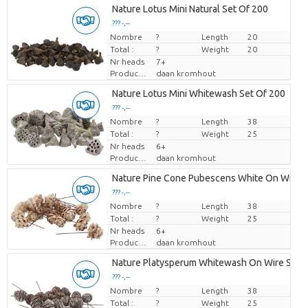
Nature Lotus Mini Natural Set Of 200
??? -,--
Nombre
Prix par pièce
?
Length
20
Total :
?
Weight
20
Nr heads
7+
Producteur
daan kromhout
Nature Lotus Mini Whitewash Set Of 200
??? -,--
Nombre
Prix par pièce
?
Length
38
Total :
?
Weight
25
Nr heads
6+
Producteur
daan kromhout
Nature Pine Cone Pubescens White On Wire S
??? -,--
Nombre
Prix par pièce
?
Length
38
Total :
?
Weight
25
Nr heads
6+
Producteur
daan kromhout
Nature Platysperum Whitewash On Wire Set O
??? -,--
Nombre
Prix par pièce
?
Length
38
Total :
?
Weight
25