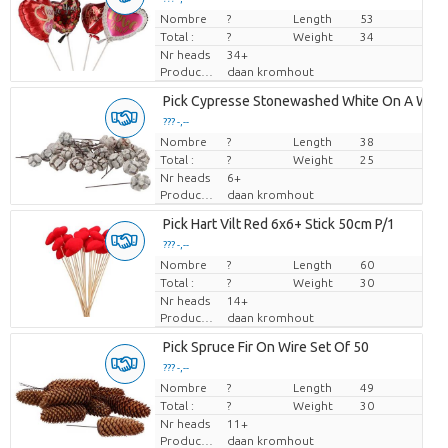
Nombre
Prix par pièce
?
Length
53
Total :
?
Weight
34
Nr heads
34+
Producteur
daan kromhout
Pick Cypresse Stonewashed White On A Wire 
??? -,--
Nombre
Prix par pièce
?
Length
38
Total :
?
Weight
25
Nr heads
6+
Producteur
daan kromhout
Pick Hart Vilt Red 6x6+ Stick 50cm P/1
??? -,--
Nombre
Prix par pièce
?
Length
60
Total :
?
Weight
30
Nr heads
14+
Producteur
daan kromhout
Pick Spruce Fir On Wire Set Of 50
??? -,--
Nombre
Prix par pièce
?
Length
49
Total :
?
Weight
30
Nr heads
11+
Producteur
daan kromhout