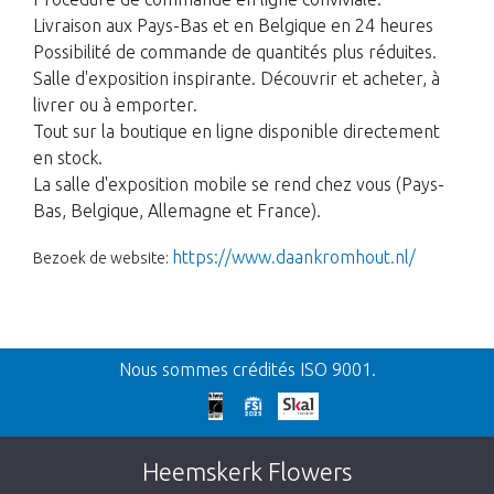
Livraison aux Pays-Bas et en Belgique en 24 heures
Possibilité de commande de quantités plus réduites.
Salle d'exposition inspirante. Découvrir et acheter, à
livrer ou à emporter.
Tout sur la boutique en ligne disponible directement
en stock.
La salle d'exposition mobile se rend chez vous (Pays-
Bas, Belgique, Allemagne et France).
https://www.daankromhout.nl/
Bezoek de website:
Retour
Nous sommes crédités ISO 9001.
Nos excuses
Cette page n’existe pas. Cliquez sur le lien
Heemskerk Flowers
suivant pour retourner à la boutique.