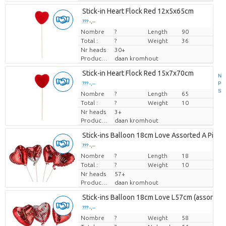
Stick-in Heart Flock Red 12x5x65cm
??? -,--
Nombre
Prix par pièce
?
Length
90
Total :
?
Weight
36
Nr heads
30+
Producteur
daan kromhout
Stick-in Heart Flock Red 15x7x70cm
N
P
??? -,--
S
Nombre
Prix par pièce
?
Length
65
Total :
?
Weight
10
Nr heads
3+
Producteur
daan kromhout
Stick-ins Balloon 18cm Love Assorted A Piece
??? -,--
Nombre
Prix par pièce
?
Length
18
Total :
?
Weight
10
Nr heads
57+
Producteur
daan kromhout
Stick-ins Balloon 18cm Love L57cm (assorted N
??? -,--
Nombre
Prix par pièce
?
Weight
58