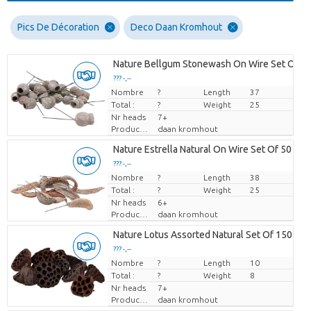
Pics De Décoration
Deco Daan Kromhout
Nature Bellgum Stonewash On Wire Set Of 1
??? -,--
Nombre
Prix par pièce
?
Length
37
Total :
?
Weight
25
Nr heads
7+
Producteur
daan kromhout
Nature Estrella Natural On Wire Set Of 50
??? -,--
Nombre
Prix par pièce
?
Length
38
Total :
?
Weight
25
Nr heads
6+
Producteur
daan kromhout
Nature Lotus Assorted Natural Set Of 150
??? -,--
Nombre
Prix par pièce
?
Length
10
Total :
?
Weight
8
Nr heads
7+
Producteur
daan kromhout