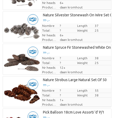
Nr heads
6+
Producteur
daan kromhout
Nature Silvester Stonewash On Wire Set Of 7
??? -,--
Nombre
Prix par pièce
?
Length
37
Total :
?
Weight
25
Nr heads
6+
Producteur
daan kromhout
Nature Spruce Fir Stonewashed White On Wir
??? -,--
Nombre
Prix par pièce
?
Length
38
Total :
?
Weight
25
Nr heads
12+
Producteur
daan kromhout
Nature Strobus Large Natural Set Of 50
??? -,--
Nombre
Prix par pièce
?
Length
55
Total :
?
Weight
38
Nr heads
1+
Producteur
daan kromhout
Pick Balloon 18cm Love Assorti 'd' P/1
??? -,--