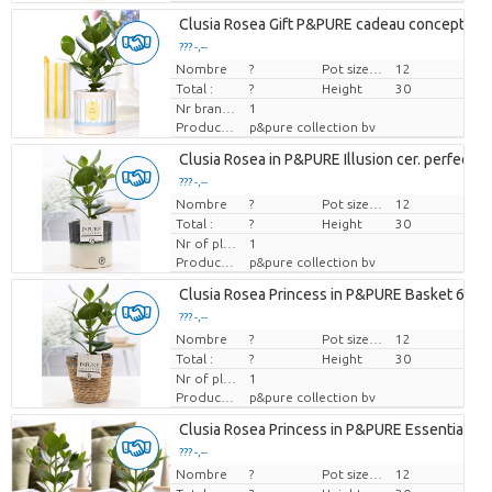
Clusia Rosea Gift P&PURE cadeau concept: 
??? -,--
Nombre
Prix par pièce
?
Pot size (cm)
12
Total :
?
Height
30
Nr branches
1
Producteur
p&pure collection bv
Clusia Rosea in P&PURE Illusion cer. perfectly
??? -,--
Nombre
Prix par pièce
?
Pot size (cm)
12
Total :
?
Height
30
Nr of plants/pot
1
Producteur
p&pure collection bv
Clusia Rosea Princess in P&PURE Basket 6
??? -,--
Nombre
Prix par pièce
?
Pot size (cm)
12
Total :
?
Height
30
Nr of plants/pot
1
Producteur
p&pure collection bv
Clusia Rosea Princess in P&PURE Essential ce
??? -,--
Nombre
Prix par pièce
?
Pot size (cm)
12