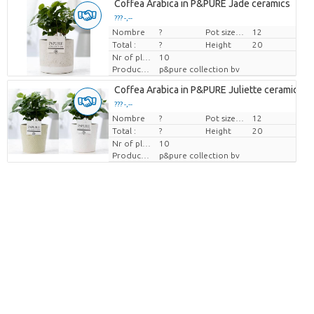
Coffea Arabica in P&PURE Jade ceramics
??? -,--
Nombre
Prix par pièce
?
Pot size (cm)
12
Total :
?
Height
20
Nr of plants/pot
10
Producteur
p&pure collection bv
Coffea Arabica in P&PURE Juliette ceramics as
??? -,--
Nombre
Prix par pièce
?
Pot size (cm)
12
Total :
?
Height
20
Nr of plants/pot
10
Producteur
p&pure collection bv