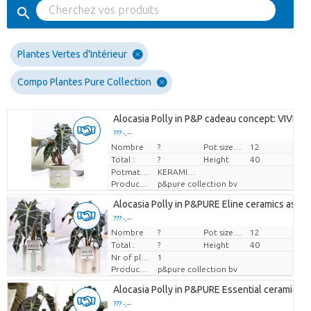
Plantes Vertes d'Intérieur
Compo Plantes Pure Collection
Alocasia Polly in P&P cadeau concept: VIVE L
??? -,--
Nombre
Prix par pièce
?
Pot size (cm)
12
Total :
?
Height
40
Potmateriaal
KERAMIEK
Producteur
p&pure collection bv
Alocasia Polly in P&PURE Eline ceramics ass. 3
??? -,--
Nombre
Prix par pièce
?
Pot size (cm)
12
Total :
?
Height
40
Nr of plants/pot
1
Producteur
p&pure collection bv
Alocasia Polly in P&PURE Essential ceramics a
??? -,--