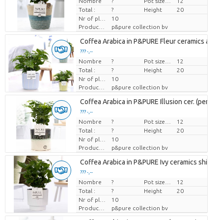
Nombre
Prix par pièce
?
Pot size (cm)
12
Total :
?
Height
20
Nr of plants/pot
10
Producteur
p&pure collection bv
Coffea Arabica in P&PURE Fleur ceramics ass. 
??? -,--
Nombre
Prix par pièce
?
Pot size (cm)
12
Total :
?
Height
20
Nr of plants/pot
10
Producteur
p&pure collection bv
Coffea Arabica in P&PURE Illusion cer. (perfect
??? -,--
Nombre
Prix par pièce
?
Pot size (cm)
12
Total :
?
Height
20
Nr of plants/pot
10
Producteur
p&pure collection bv
Coffea Arabica in P&PURE Ivy ceramics shiny 
??? -,--
Nombre
Prix par pièce
?
Pot size (cm)
12
Total :
?
Height
20
Nr of plants/pot
10
Producteur
p&pure collection bv