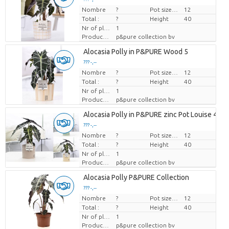
Nombre
Prix par pièce
?
Pot size (cm)
12
Total :
?
Height
40
Nr of plants/pot
1
Producteur
p&pure collection bv
Alocasia Polly in P&PURE Wood 5
??? -,--
Nombre
Prix par pièce
?
Pot size (cm)
12
Total :
?
Height
40
Nr of plants/pot
1
Producteur
p&pure collection bv
Alocasia Polly in P&PURE zinc Pot Louise 4 Mi
??? -,--
Nombre
Prix par pièce
?
Pot size (cm)
12
Total :
?
Height
40
Nr of plants/pot
1
Producteur
p&pure collection bv
Alocasia Polly P&PURE Collection
??? -,--
Nombre
Prix par pièce
?
Pot size (cm)
12
Total :
?
Height
40
Nr of plants/pot
1
Producteur
p&pure collection bv