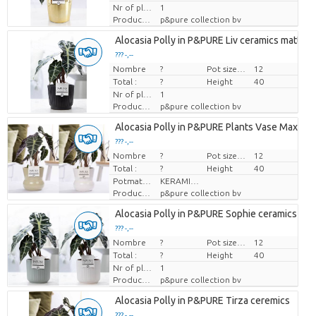
Nr of plants/pot
1
Producteur
p&pure collection bv
Alocasia Polly in P&PURE Liv ceramics matt ba
??? -,--
Nombre
Prix par pièce
?
Pot size (cm)
12
Total :
?
Height
40
Nr of plants/pot
1
Producteur
p&pure collection bv
Alocasia Polly in P&PURE Plants Vase Maxima 
??? -,--
Nombre
Prix par pièce
?
Pot size (cm)
12
Total :
?
Height
40
Potmateriaal
KERAMIEK
Producteur
p&pure collection bv
Alocasia Polly in P&PURE Sophie ceramics ass.
??? -,--
Nombre
Prix par pièce
?
Pot size (cm)
12
Total :
?
Height
40
Nr of plants/pot
1
Producteur
p&pure collection bv
Alocasia Polly in P&PURE Tirza ceremics
??? -,--