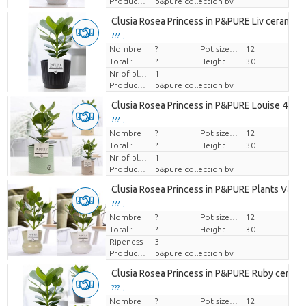
Producteur
p&pure collection bv
Clusia Rosea Princess in P&PURE Liv ceramics
??? -,--
Nombre
Prix par pièce
?
Pot size (cm)
12
Total :
?
Height
30
Nr of plants/pot
1
Producteur
p&pure collection bv
Clusia Rosea Princess in P&PURE Louise 4 ass
??? -,--
Nombre
Prix par pièce
?
Pot size (cm)
12
Total :
?
Height
30
Nr of plants/pot
1
Producteur
p&pure collection bv
Clusia Rosea Princess in P&PURE Plants Vase
??? -,--
Nombre
Prix par pièce
?
Pot size (cm)
12
Total :
?
Height
30
Ripeness
3
Producteur
p&pure collection bv
Clusia Rosea Princess in P&PURE Ruby ceramic
??? -,--
Nombre
Prix par pièce
?
Pot size (cm)
12