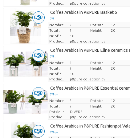
Producteur
p&pure collection bv
Coffea Arabica in P&PURE Basket 6
??? -,--
Nombre
Prix par pièce
?
Pot size (cm)
12
Total :
?
Height
20
Nr of plants/pot
10
Producteur
p&pure collection bv
Coffea Arabica in P&PURE Eline ceramics ass. 
??? -,--
Nombre
Prix par pièce
?
Pot size (cm)
12
Total :
?
Height
20
Nr of plants/pot
10
Producteur
p&pure collection bv
Coffea Arabica in P&PURE Essential ceramics a
??? -,--
Nombre
Prix par pièce
?
Pot size (cm)
12
Total :
?
Height
20
Potkleur
DIVERSE KLEUREN
Producteur
p&pure collection bv
Coffea Arabica in P&PURE Fashionpot Valerie
??? -,--