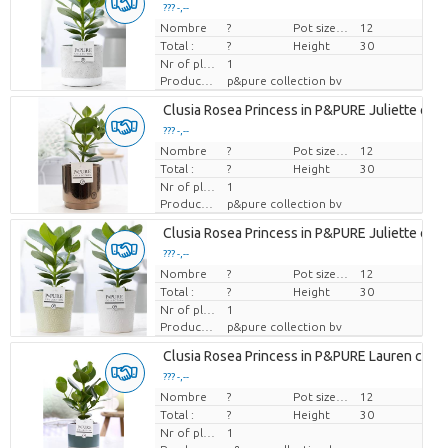
??? -,--
Nombre
Prix par pièce
?
Pot size (cm)
12
Total :
?
Height
30
Nr of plants/pot
1
Producteur
p&pure collection bv
Clusia Rosea Princess in P&PURE Juliette cer
??? -,--
Nombre
Prix par pièce
?
Pot size (cm)
12
Total :
?
Height
30
Nr of plants/pot
1
Producteur
p&pure collection bv
Clusia Rosea Princess in P&PURE Juliette cer
??? -,--
Nombre
Prix par pièce
?
Pot size (cm)
12
Total :
?
Height
30
Nr of plants/pot
1
Producteur
p&pure collection bv
Clusia Rosea Princess in P&PURE Lauren cera
??? -,--
Nombre
Prix par pièce
?
Pot size (cm)
12
Total :
?
Height
30
Nr of plants/pot
1