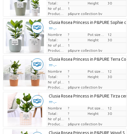
Total :
?
Height
30
Nr of plants/pot
1
Producteur
p&pure collection bv
Clusia Rosea Princess in P&PURE Sophie ceram
??? -,--
Nombre
Prix par pièce
?
Pot size (cm)
12
Total :
?
Height
30
Nr of plants/pot
1
Producteur
p&pure collection bv
Clusia Rosea Princess in P&PURE Terra Cotta 4
??? -,--
Nombre
Prix par pièce
?
Pot size (cm)
12
Total :
?
Height
30
Nr of plants/pot
1
Producteur
p&pure collection bv
Clusia Rosea Princess in P&PURE Tirza cerami
??? -,--
Nombre
Prix par pièce
?
Pot size (cm)
12
Total :
?
Height
30
Nr of plants/pot
1
Producteur
p&pure collection bv
Clusia Rosea Princess in P&PURE Wood 5