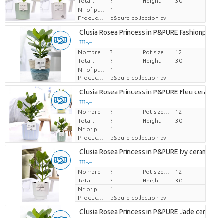
Total :
?
Height
30
Nr of plants/pot
1
Producteur
p&pure collection bv
Clusia Rosea Princess in P&PURE Fashionpot V
??? -,--
Nombre
Prix par pièce
?
Pot size (cm)
12
Total :
?
Height
30
Nr of plants/pot
1
Producteur
p&pure collection bv
Clusia Rosea Princess in P&PURE Fleu ceramic
??? -,--
Nombre
Prix par pièce
?
Pot size (cm)
12
Total :
?
Height
30
Nr of plants/pot
1
Producteur
p&pure collection bv
Clusia Rosea Princess in P&PURE Ivy ceramics
??? -,--
Nombre
Prix par pièce
?
Pot size (cm)
12
Total :
?
Height
30
Nr of plants/pot
1
Producteur
p&pure collection bv
Clusia Rosea Princess in P&PURE Jade cerami