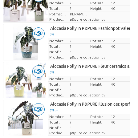
Nombre
Prix par pièce
?
Pot size (cm)
12
Total :
?
Height
40
Potmateriaal
KERAMIEK
Producteur
p&pure collection bv
Alocasia Polly in P&PURE Fashionpot Valerie
??? -,--
Nombre
Prix par pièce
?
Pot size (cm)
12
Total :
?
Height
40
Nr of plants/pot
1
Producteur
p&pure collection bv
Alocasia Polly in P&PURE Fleur ceramics ass. 3
??? -,--
Nombre
Prix par pièce
?
Pot size (cm)
12
Total :
?
Height
40
Nr of plants/pot
1
Producteur
p&pure collection bv
Alocasia Polly in P&PURE Illusion cer. (perfectl
??? -,--
Nombre
Prix par pièce
?
Pot size (cm)
12
Total :
?
Height
40
Nr of plants/pot
1
Producteur
p&pure collection bv