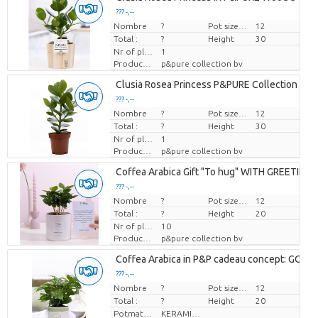
??? -,--
Nombre
Prix par pièce
?
Pot size (cm)
12
Total :
?
Height
30
Nr of plants/pot
1
Producteur
p&pure collection bv
Clusia Rosea Princess P&PURE Collection
??? -,--
Nombre
Prix par pièce
?
Pot size (cm)
12
Total :
?
Height
30
Nr of plants/pot
1
Producteur
p&pure collection bv
Coffea Arabica Gift "To hug" WITH GREETING C
??? -,--
Nombre
Prix par pièce
?
Pot size (cm)
12
Total :
?
Height
20
Nr of plants/pot
10
Producteur
p&pure collection bv
Coffea Arabica in P&P cadeau concept: GO GR
??? -,--
Nombre
Prix par pièce
?
Pot size (cm)
12
Total :
?
Height
20
Potmateriaal
KERAMIEK