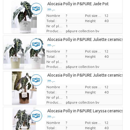
Alocasia Polly in P&PURE Jade Pot
??? -,--
Nombre
Prix par pièce
?
Pot size (cm)
12
Total :
?
Height
40
Nr of plants/pot
1
Producteur
p&pure collection bv
Alocasia Polly in P&PURE Juliette ceramics as
??? -,--
Nombre
Prix par pièce
?
Pot size (cm)
12
Total :
?
Height
40
Nr of plants/pot
1
Producteur
p&pure collection bv
Alocasia Polly in P&PURE Juliette ceramics go
??? -,--
Nombre
Prix par pièce
?
Pot size (cm)
12
Total :
?
Height
40
Nr of plants/pot
1
Producteur
p&pure collection bv
Alocasia Polly in P&PURE Laryssa ceramics sh
??? -,--
Nombre
Prix par pièce
?
Pot size (cm)
12
Total :
?
Height
40