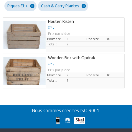
Piques Et +
Cash & Carry Plantes
Houten Kisten
??? -,--
Prix par pièce
Nombre
?
Pot size (cm)
30
Total :
?
Wooden Box with Opdruk
??? -,--
Prix par pièce
Nombre
?
Pot size (cm)
30
Total :
?
Retour
Nous sommes crédités ISO 9001.
H
Nos excuses
W