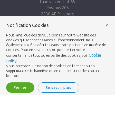
Laan van Verhof 65
Postbus 203
2230 AE Rijnsburg
Netherlands
×
Notification Cookies
Suivez-nous:
Nous, ainsi que des tiers, utilisons sur notre website des
cookies qui sont nécessaires au fonctionnement, mais
également aux fins décrites dans notre politique en matière de
cookies. Pour en savoir plus ou pour retirer votre
Cookie
consentement à tout ou en partie des cookies, voir
policy
.
Heemskerk Flowers
Termes et conditions
© 2026 -
Vous acceptez l utilisation de cookies en fermant ou en
supprimant cette bannière ou en cliquant sur un lien ou un
Politique de confidentialité
bouton.
Fermer
En savoir plus
Heemskerk Flowers is a trading name of BGH A.Heemskerk AZN b.v.
1
Me connecter
Filtrer