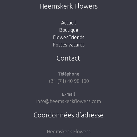
Cette page n’existe pas. Cliquez sur le lien
Heemskerk Flowers
suivant pour retourner à la boutique.
Accueil
Boutique
FlowerFriends
Postes vacants
Aller à la boutique
Contact
Téléphone
+31 (71) 40 98 100
E-mail
info@heemskerkflowers.com
Coordonnées d’adresse
Heemskerk Flowers