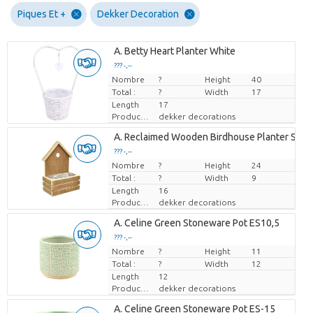
Piques Et +
Dekker Decoration
A. Betty Heart Planter White
??? -,--
Nombre
Prix par pièce
?
Height
40
Total :
?
Width
17
Length
17
Producteur
dekker decorations
A. Reclaimed Wooden Birdhouse Planter S
??? -,--
Nombre
Prix par pièce
?
Height
24
Total :
?
Width
9
Length
16
Producteur
dekker decorations
A. Celine Green Stoneware Pot ES10,5
??? -,--
Nombre
Prix par pièce
?
Height
11
Total :
?
Width
12
Length
12
Producteur
dekker decorations
A. Celine Green Stoneware Pot ES-15