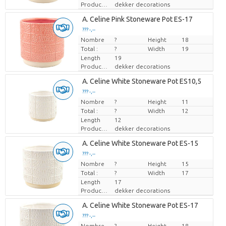
Producteur
dekker decorations
A. Celine Pink Stoneware Pot ES-17
??? -,--
Nombre
Prix par pièce
?
Height
18
Total :
?
Width
19
Length
19
Producteur
dekker decorations
A. Celine White Stoneware Pot ES10,5
??? -,--
Nombre
Prix par pièce
?
Height
11
Total :
?
Width
12
Length
12
Producteur
dekker decorations
A. Celine White Stoneware Pot ES-15
??? -,--
Nombre
Prix par pièce
?
Height
15
Total :
?
Width
17
Length
17
Producteur
dekker decorations
A. Celine White Stoneware Pot ES-17
??? -,--
Nombre
Prix par pièce
?
Height
18