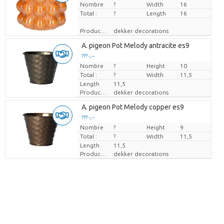
Nombre
Prix par pièce
?
Width
16
Total :
?
Length
16
Producteur
dekker decorations
A. pigeon Pot Melody antracite es9
??? -,--
Nombre
Prix par pièce
?
Height
10
Total :
?
Width
11,5
Length
11,5
Producteur
dekker decorations
A. pigeon Pot Melody copper es9
??? -,--
Nombre
Prix par pièce
?
Height
9
Total :
?
Width
11,5
Length
11,5
Producteur
dekker decorations