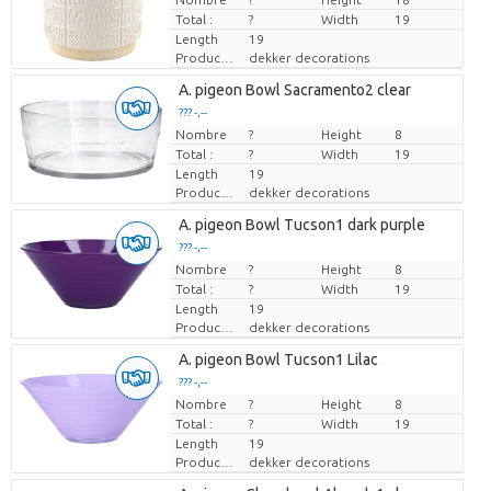
Total :
?
Width
19
Length
19
Producteur
dekker decorations
A. pigeon Bowl Sacramento2 clear
??? -,--
Nombre
Prix par pièce
?
Height
8
Total :
?
Width
19
Length
19
Producteur
dekker decorations
A. pigeon Bowl Tucson1 dark purple
??? -,--
Nombre
Prix par pièce
?
Height
8
Total :
?
Width
19
Length
19
Producteur
dekker decorations
A. pigeon Bowl Tucson1 Lilac
??? -,--
Nombre
Prix par pièce
?
Height
8
Total :
?
Width
19
Length
19
Producteur
dekker decorations