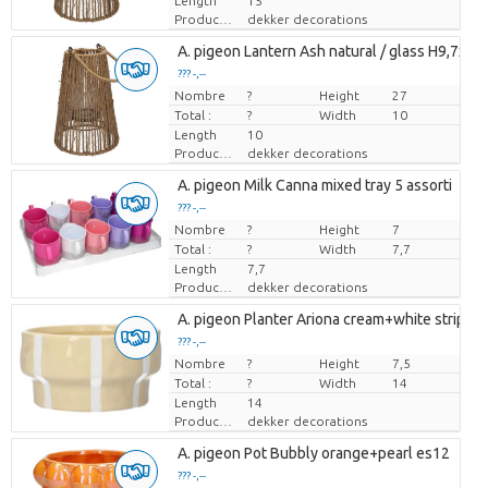
Length
15
Producteur
dekker decorations
A. pigeon Lantern Ash natural / glass H9,7xD7
??? -,--
Nombre
Prix par pièce
?
Height
27
Total :
?
Width
10
Length
10
Producteur
dekker decorations
A. pigeon Milk Canna mixed tray 5 assorti
??? -,--
Nombre
Prix par pièce
?
Height
7
Total :
?
Width
7,7
Length
7,7
Producteur
dekker decorations
A. pigeon Planter Ariona cream+white stripes
??? -,--
Nombre
Prix par pièce
?
Height
7,5
Total :
?
Width
14
Length
14
Producteur
dekker decorations
A. pigeon Pot Bubbly orange+pearl es12
??? -,--