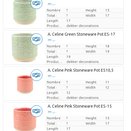
??? -,--
Nombre
Prix par pièce
?
Height
15
Total :
?
Width
17
Length
17
Producteur
dekker decorations
A. Celine Green Stoneware Pot ES-17
??? -,--
Nombre
Prix par pièce
?
Height
18
Total :
?
Width
19
Length
19
Producteur
dekker decorations
A. Celine Pink Stoneware Pot ES10,5
??? -,--
Nombre
Prix par pièce
?
Height
11
Total :
?
Width
12
Length
12
Producteur
dekker decorations
A. Celine Pink Stoneware Pot ES-15
??? -,--
Nombre
Prix par pièce
?
Height
15
Total :
?
Width
17
Length
17