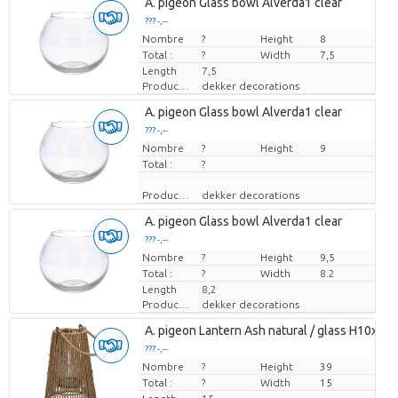
A. pigeon Glass bowl Alverda1 clear
??? -,--
Nombre
Prix par pièce
?
Height
8
Total :
?
Width
7,5
Length
7,5
Producteur
dekker decorations
A. pigeon Glass bowl Alverda1 clear
??? -,--
Nombre
Prix par pièce
?
Height
9
Total :
?
Producteur
dekker decorations
A. pigeon Glass bowl Alverda1 clear
??? -,--
Nombre
Prix par pièce
?
Height
9,5
Total :
?
Width
8.2
Length
8,2
Producteur
dekker decorations
A. pigeon Lantern Ash natural / glass H10xD1
??? -,--
Nombre
Prix par pièce
?
Height
39
Total :
?
Width
15