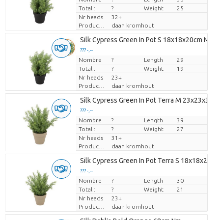
Total :
?
Weight
25
Nr heads
32+
Producteur
daan kromhout
Silk Cypress Green In Pot S 18x18x20cm Nm
??? -,--
Nombre
Prix par pièce
?
Length
29
Total :
?
Weight
19
Nr heads
23+
Producteur
daan kromhout
Silk Cypress Green In Pot Terra M 23x23x31
??? -,--
Nombre
Prix par pièce
?
Length
39
Total :
?
Weight
27
Nr heads
31+
Producteur
daan kromhout
Silk Cypress Green In Pot Terra S 18x18x21c
??? -,--
Nombre
Prix par pièce
?
Length
30
Total :
?
Weight
21
Nr heads
23+
Producteur
daan kromhout