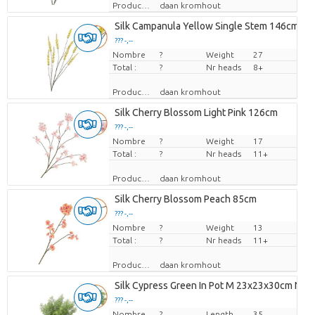
Producteur
daan kromhout
Silk Campanula Yellow Single Stem 146cm Nm
??? -,--
Nombre
Prix par pièce
?
Weight
27
Total :
?
Nr heads
8+
Producteur
daan kromhout
Silk Cherry Blossom Light Pink 126cm
??? -,--
Nombre
Prix par pièce
?
Weight
17
Total :
?
Nr heads
11+
Producteur
daan kromhout
Silk Cherry Blossom Peach 85cm
??? -,--
Nombre
Prix par pièce
?
Weight
13
Total :
?
Nr heads
11+
Producteur
daan kromhout
Silk Cypress Green In Pot M 23x23x30cm Nm
??? -,--
Nombre
Prix par pièce
?
Length
35