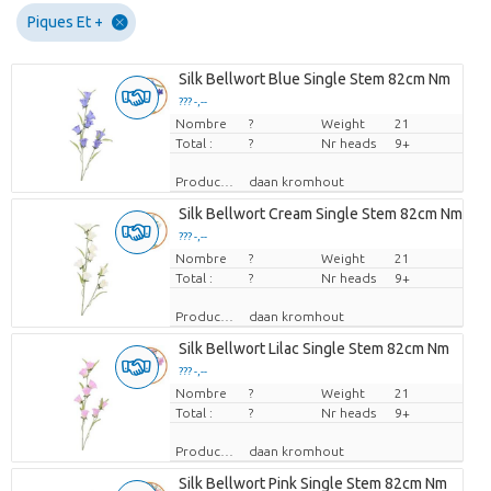
Piques Et +
Silk Bellwort Blue Single Stem 82cm Nm
??? -,--
Nombre
Prix par pièce
?
Weight
21
Total :
?
Nr heads
9+
Producteur
daan kromhout
Silk Bellwort Cream Single Stem 82cm Nm
??? -,--
Nombre
Prix par pièce
?
Weight
21
Total :
?
Nr heads
9+
Producteur
daan kromhout
Silk Bellwort Lilac Single Stem 82cm Nm
??? -,--
Nombre
Prix par pièce
?
Weight
21
Total :
?
Nr heads
9+
Producteur
daan kromhout
Silk Bellwort Pink Single Stem 82cm Nm