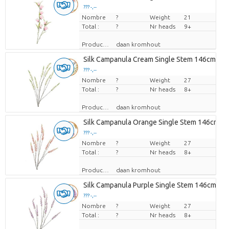
??? -,--
Nombre
Prix par pièce
?
Weight
21
Total :
?
Nr heads
9+
Producteur
daan kromhout
Silk Campanula Cream Single Stem 146cm Nm
??? -,--
Nombre
Prix par pièce
?
Weight
27
Total :
?
Nr heads
8+
Producteur
daan kromhout
Silk Campanula Orange Single Stem 146cm N
??? -,--
Nombre
Prix par pièce
?
Weight
27
Total :
?
Nr heads
8+
Producteur
daan kromhout
Silk Campanula Purple Single Stem 146cm Nm
??? -,--
Nombre
Prix par pièce
?
Weight
27
Total :
?
Nr heads
8+