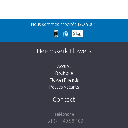
Retour
Nous sommes crédités ISO 9001.
Nos excuses
Cette page n’existe pas. Cliquez sur le lien
Heemskerk Flowers
suivant pour retourner à la boutique.
Accueil
Boutique
FlowerFriends
Postes vacants
Aller à la boutique
Contact
Téléphone
+31 (71) 40 98 100