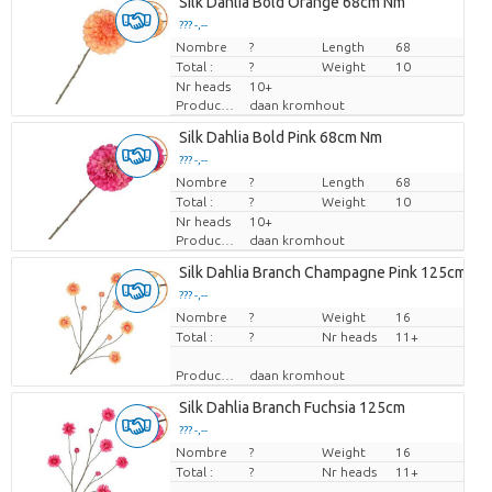
Silk Dahlia Bold Orange 68cm Nm
??? -,--
Nombre
Prix par pièce
?
Length
68
Total :
?
Weight
10
Nr heads
10+
Producteur
daan kromhout
Silk Dahlia Bold Pink 68cm Nm
??? -,--
Nombre
Prix par pièce
?
Length
68
Total :
?
Weight
10
Nr heads
10+
Producteur
daan kromhout
Silk Dahlia Branch Champagne Pink 125cm Nm
??? -,--
Nombre
Prix par pièce
?
Weight
16
Total :
?
Nr heads
11+
Producteur
daan kromhout
Silk Dahlia Branch Fuchsia 125cm
??? -,--
Nombre
Prix par pièce
?
Weight
16
Total :
?
Nr heads
11+