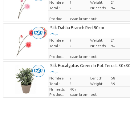
Nombre
Prix par pièce
?
Weight
21
Total :
?
Nr heads
9+
Producteur
daan kromhout
Silk Dahlia Branch Red 80cm
??? -,--
Nombre
Prix par pièce
?
Weight
21
Total :
?
Nr heads
9+
Producteur
daan kromhout
Silk Eucalyptus Green In Pot Terra L 30x30x4
??? -,--
Nombre
Prix par pièce
?
Length
58
Total :
?
Weight
39
Nr heads
40+
Producteur
daan kromhout