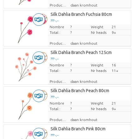
Producteur
daan kromhout
Silk Dahlia Branch Fuchsia 80cm
??? -,--
Nombre
Prix par pièce
?
Weight
21
Total :
?
Nr heads
9+
Producteur
daan kromhout
Silk Dahlia Branch Peach 125cm
??? -,--
Nombre
Prix par pièce
?
Weight
16
Total :
?
Nr heads
11+
Producteur
daan kromhout
Silk Dahlia Branch Peach 80cm
??? -,--
Nombre
Prix par pièce
?
Weight
21
Total :
?
Nr heads
9+
Producteur
daan kromhout
Silk Dahlia Branch Pink 80cm
??? -,--