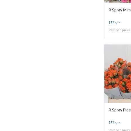
R Spray Mim
??? -,--
Prix par pièce
R Spray Pica
??? -,--
Prix par pièce