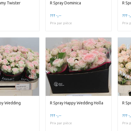
amy Twister
R Spray Dominica
R Sp
??? -,--
??? -,
Prix par pièce
Prix 
ppy Wedding
R Spray Happy Wedding Holla
R Sp
??? -,--
??? -,
Prix par pièce
Prix 