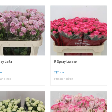
ay Leila
R Spray Lianne
--
??? -,--
par pièce
Prix par pièce