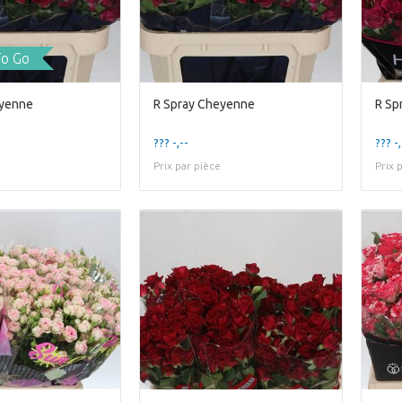
To Go
eyenne
R Spray Cheyenne
R Sp
??? -,--
??? -,
Prix par pièce
Prix 