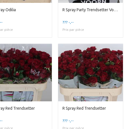
ray Odilia
R Spray Party Trendsetter Voorn
--
??? -,--
par pièce
Prix par pièce
ray Red Trendsetter
R Spray Red Trendsetter
--
??? -,--
par pièce
Prix par pièce