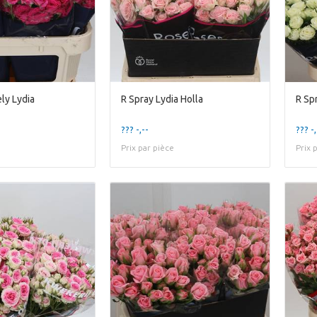
ly Lydia
R Spray Lydia Holla
R Sp
??? -,--
??? -,
Prix par pièce
Prix 