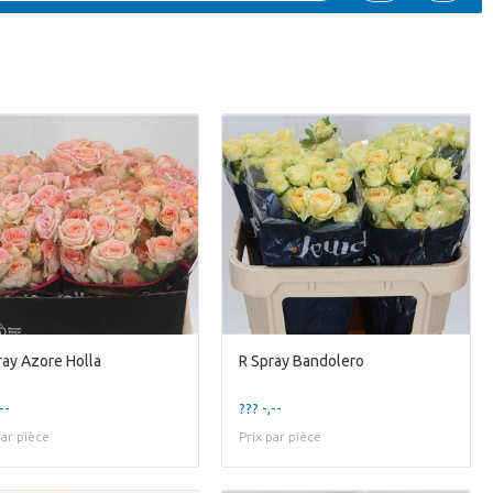
ray Azore Holla
R Spray Bandolero
--
??? -,--
par pièce
Prix par pièce