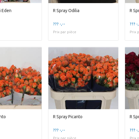
i Eden
R Spray Odilia
R Sp
??? -,--
??? -,
Prix par pièce
Prix 
nto
R Spray Picanto
R Sp
??? -,--
??? -,
Prix par pièce
Prix 