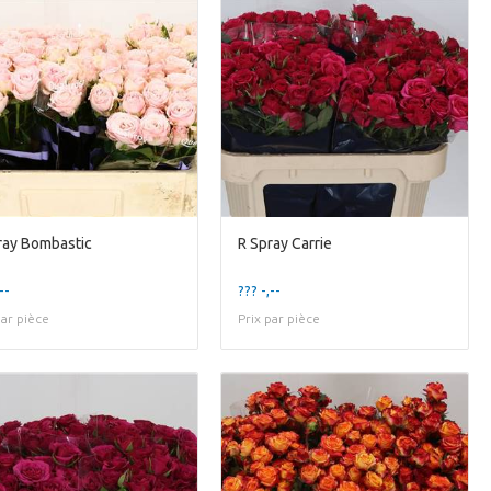
ray Bombastic
R Spray Carrie
--
??? -,--
par pièce
Prix par pièce