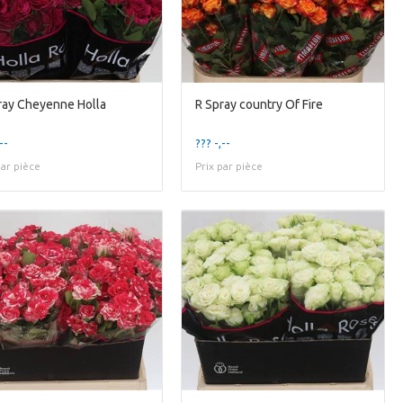
ray Cheyenne Holla
R Spray country Of Fire
--
??? -,--
par pièce
Prix par pièce