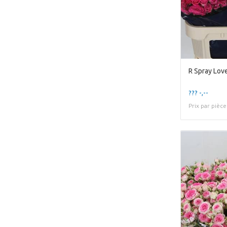
R Spray Love
??? -,--
Prix par pièce