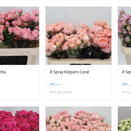
etta
R Spray Keijsers Coral
R Spr
??? -,--
??? -,
Prix par pièce
Prix 