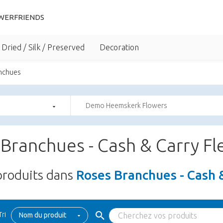
WERFRIENDS
Dried / Silk / Preserved
Decoration
nchues
Demo Heemskerk Flowers
Branchues - Cash & Carry Fl
roduits dans
Roses Branchues - Cash 
Tri
Nom du produit