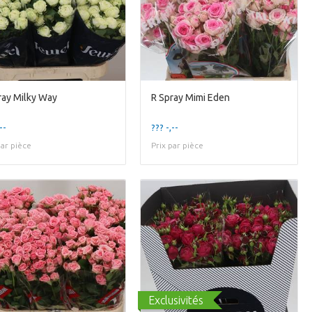
ray Milky Way
R Spray Mimi Eden
--
??? -,--
par pièce
Prix par pièce
Exclusivités