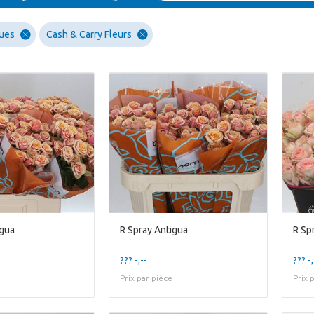
ues
Cash & Carry Fleurs
igua
R Spray Antigua
R Sp
??? -,--
??? -,
Prix par pièce
Prix 