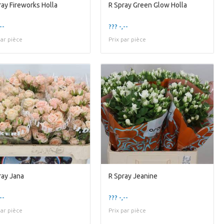
ray Fireworks Holla
R Spray Green Glow Holla
--
??? -,--
par pièce
Prix par pièce
ray Jana
R Spray Jeanine
--
??? -,--
par pièce
Prix par pièce