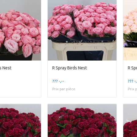
s Nest
R Spray Birds Nest
R Sp
??? -,--
??? -,
Prix par pièce
Prix 