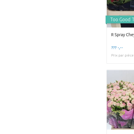
Too Good 
R Spray Ch
??? -,--
Prix par pièce