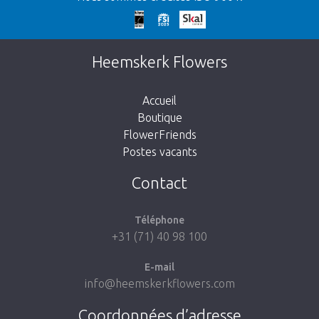
Nos excuses
Cette page n’existe pas. Cliquez sur le lien
Heemskerk Flowers
suivant pour retourner à la boutique.
Accueil
Boutique
FlowerFriends
Postes vacants
Aller à la boutique
Contact
Téléphone
+31 (71) 40 98 100
E-mail
info@heemskerkflowers.com
Coordonnées d’adresse