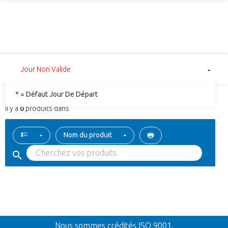
Jour Non Valide
* = Défaut Jour De Départ
Il y a
0
produits dans
Nom du produit
Retour
Nous sommes crédités ISO 9001.