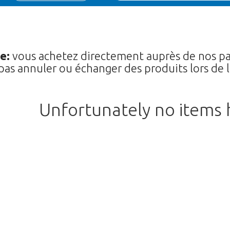
e:
vous achetez directement auprès de nos par
pas annuler ou échanger des produits lors de 
Unfortunately no items
Nos excuses
s. Cliquez sur le lien suivant pour r