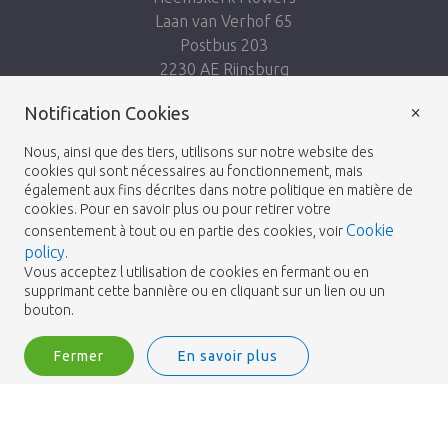
Laan van Verhof 65
Postbus 203
2230 AE Rijnsburg
Netherlands
×
Notification Cookies
Suivez-nous:
Nous, ainsi que des tiers, utilisons sur notre website des
cookies qui sont nécessaires au fonctionnement, mais
également aux fins décrites dans notre politique en matière de
cookies. Pour en savoir plus ou pour retirer votre
Cookie
consentement à tout ou en partie des cookies, voir
policy
.
Heemskerk Flowers
Termes et conditions
© 2026 -
Vous acceptez l utilisation de cookies en fermant ou en
supprimant cette bannière ou en cliquant sur un lien ou un
Politique de confidentialité
bouton.
Fermer
En savoir plus
Heemskerk Flowers is a trading name of BGH A.Heemskerk AZN b.v.
2
Me connecter
Filtrer