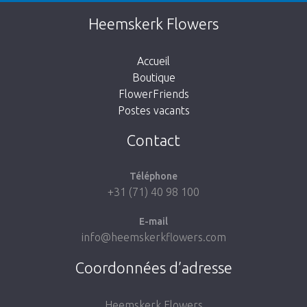
Cette page n’existe pas. Cliquez sur le lien
Heemskerk Flowers
suivant pour retourner à la boutique.
Accueil
Boutique
FlowerFriends
Postes vacants
Aller à la boutique
Contact
Téléphone
+31 (71) 40 98 100
E-mail
info@heemskerkflowers.com
Coordonnées d’adresse
Heemskerk Flowers