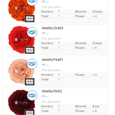
??? -,--
Prix par pièce
Nombre
?
Bloemkleur
Oranje
Total :
?
Flower diamrt
> 4
Amelia Ora03
??? -,--
Prix par pièce
Nombre
?
Bloemkleur
Oranje
Total :
?
Flower diamrt
> 4
Amelia Pea01
??? -,--
Prix par pièce
Nombre
?
Flower diamrt
> 4
Total :
?
Amelia Pin02
??? -,--
Prix par pièce
Nombre
?
Bloemkleur
Rose
Total :
?
Flower diamrt
> 4