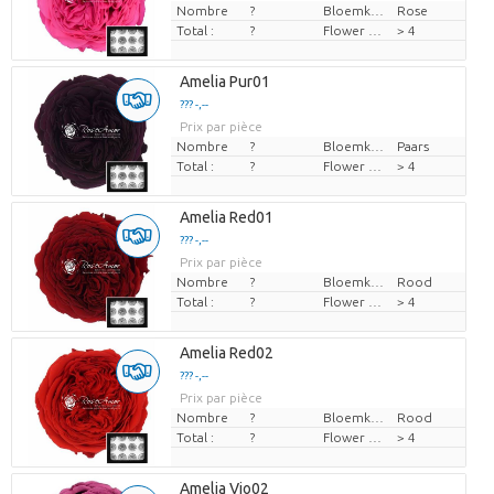
Nombre
?
Bloemkleur
Rose
Total :
?
Flower diamrt
> 4
Amelia Pur01
??? -,--
Prix par pièce
Nombre
?
Bloemkleur
Paars
Total :
?
Flower diamrt
> 4
Amelia Red01
??? -,--
Prix par pièce
Nombre
?
Bloemkleur
Rood
Total :
?
Flower diamrt
> 4
Amelia Red02
??? -,--
Prix par pièce
Nombre
?
Bloemkleur
Rood
Total :
?
Flower diamrt
> 4
Amelia Vio02