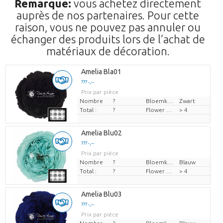
Remarque:
vous achetez directement
auprès de nos partenaires. Pour cette
raison, vous ne pouvez pas annuler ou
échanger des produits lors de l’achat de
matériaux de décoration.
Amelia Bla01
??? -,--
Prix par pièce
Nombre
?
Bloemkleur
Zwart
Total :
?
Flower diamrt
> 4
Amelia Blu02
??? -,--
Prix par pièce
Nombre
?
Bloemkleur
Blauw
Total :
?
Flower diamrt
> 4
Amelia Blu03
??? -,--
Prix par pièce