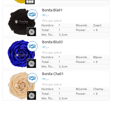
Bonita Bla01
??? -,--
Prix par pièce
Nombre
?
Bloemkleur
Zwart
Total :
?
Flower diamrt
> 9
Min. flower bud height
5,5cm
Bonita Blu03
??? -,--
Prix par pièce
Nombre
?
Bloemkleur
Blauw
Total :
?
Flower diamrt
> 9
Min. flower bud height
5,5cm
Bonita Cha01
??? -,--
Prix par pièce
Nombre
?
Bloemkleur
Champagne
Total :
?
Flower diamrt
> 9
Min. flower bud height
5,5cm