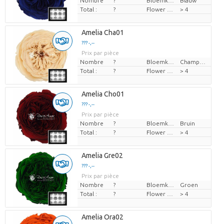
Nombre
?
Bloemkleur
Blauw
Total :
?
Flower diamrt
> 4
Amelia Cha01
??? -,--
Prix par pièce
Nombre
?
Bloemkleur
Champagne
Total :
?
Flower diamrt
> 4
Amelia Cho01
??? -,--
Prix par pièce
Nombre
?
Bloemkleur
Bruin
Total :
?
Flower diamrt
> 4
Amelia Gre02
??? -,--
Prix par pièce
Nombre
?
Bloemkleur
Groen
Total :
?
Flower diamrt
> 4
Amelia Ora02