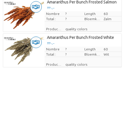
Amaranthus Per Bunch Frosted Salmon
??? -,--
Nombre
Prix par pièce
?
Length
60
Total :
?
Bloemkleur
Zalm
Producteur
quality colors
Amaranthus Per Bunch Frosted White
??? -,--
Nombre
Prix par pièce
?
Length
60
Total :
?
Bloemkleur
Wit
Producteur
quality colors