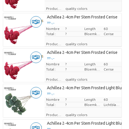
Producteur
quality colors
Achillea 2-4cm Per Stem Frosted Cerise
??? -,--
Nombre
Prix par pièce
?
Length
60
Total :
?
Bloemkleur
Cerise
Producteur
quality colors
Achillea 2-4cm Per Stem Frosted Cerise
??? -,--
Nombre
Prix par pièce
?
Length
60
Total :
?
Bloemkleur
Cerise
Producteur
quality colors
Achillea 2-4cm Per Stem Frosted Light Blue
??? -,--
Nombre
Prix par pièce
?
Length
60
Total :
?
Bloemkleur
Lichtblauw
Producteur
quality colors
Achillea 2-4cm Per Stem Frosted Light Blue