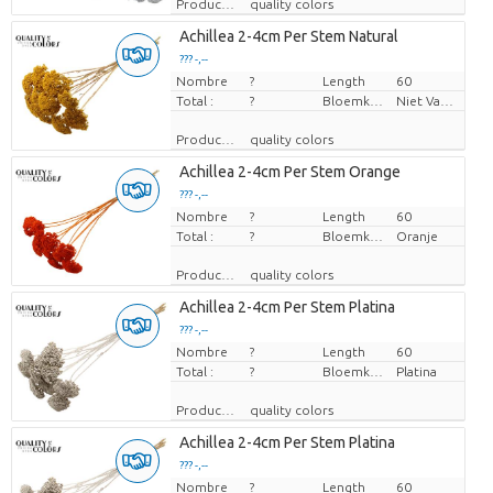
Producteur
quality colors
Achillea 2-4cm Per Stem Natural
??? -,--
Nombre
Prix par pièce
?
Length
60
Total :
?
Bloemkleur
Niet Van Toepassing
Producteur
quality colors
Achillea 2-4cm Per Stem Orange
??? -,--
Nombre
Prix par pièce
?
Length
60
Total :
?
Bloemkleur
Oranje
Producteur
quality colors
Achillea 2-4cm Per Stem Platina
??? -,--
Nombre
Prix par pièce
?
Length
60
Total :
?
Bloemkleur
Platina
Producteur
quality colors
Achillea 2-4cm Per Stem Platina
??? -,--
Nombre
Prix par pièce
?
Length
60