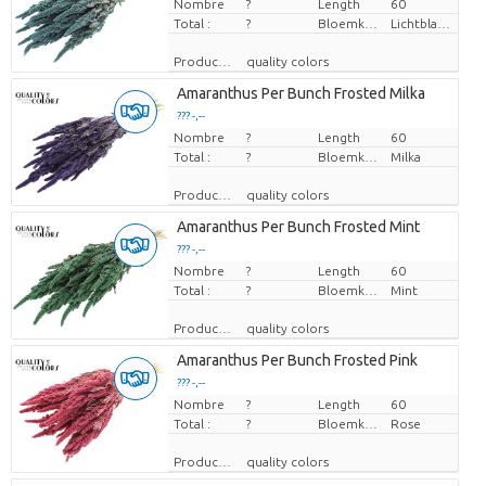
Nombre
Prix par pièce
?
Length
60
Total :
?
Bloemkleur
Lichtblauw
Producteur
quality colors
Amaranthus Per Bunch Frosted Milka
??? -,--
Nombre
Prix par pièce
?
Length
60
Total :
?
Bloemkleur
Milka
Producteur
quality colors
Amaranthus Per Bunch Frosted Mint
??? -,--
Nombre
Prix par pièce
?
Length
60
Total :
?
Bloemkleur
Mint
Producteur
quality colors
Amaranthus Per Bunch Frosted Pink
??? -,--
Nombre
Prix par pièce
?
Length
60
Total :
?
Bloemkleur
Rose
Producteur
quality colors