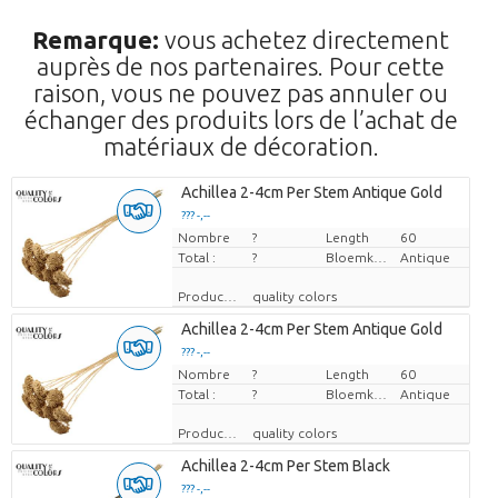
Remarque:
vous achetez directement
auprès de nos partenaires. Pour cette
raison, vous ne pouvez pas annuler ou
échanger des produits lors de l’achat de
matériaux de décoration.
Achillea 2-4cm Per Stem Antique Gold
??? -,--
Nombre
Prix par pièce
?
Length
60
Total :
?
Bloemkleur
Antique
Producteur
quality colors
Achillea 2-4cm Per Stem Antique Gold
??? -,--
Nombre
Prix par pièce
?
Length
60
Total :
?
Bloemkleur
Antique
Producteur
quality colors
Achillea 2-4cm Per Stem Black
??? -,--