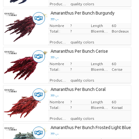
Producteur
quality colors
Amaranthus Per Bunch Burgundy
??? -,--
Nombre
Prix par pièce
?
Length
60
Total :
?
Bloemkleur
Bordeaux
Producteur
quality colors
Amaranthus Per Bunch Cerise
??? -,--
Nombre
Prix par pièce
?
Length
60
Total :
?
Bloemkleur
Cerise
Producteur
quality colors
Amaranthus Per Bunch Coral
??? -,--
Nombre
Prix par pièce
?
Length
60
Total :
?
Bloemkleur
Koraal
Producteur
quality colors
Amaranthus Per Bunch Frosted Light Blue
??? -,--