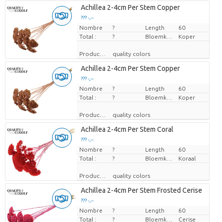
Achillea 2-4cm Per Stem Copper
??? -,--
Nombre
Prix par pièce
?
Length
60
Total :
?
Bloemkleur
Koper
Producteur
quality colors
Achillea 2-4cm Per Stem Copper
??? -,--
Nombre
Prix par pièce
?
Length
60
Total :
?
Bloemkleur
Koper
Producteur
quality colors
Achillea 2-4cm Per Stem Coral
??? -,--
Nombre
Prix par pièce
?
Length
60
Total :
?
Bloemkleur
Koraal
Producteur
quality colors
Achillea 2-4cm Per Stem Frosted Cerise
??? -,--
Nombre
Prix par pièce
?
Length
60
Total :
?
Bloemkleur
Cerise