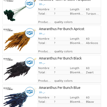
??? -,--
Nombre
Prix par pièce
?
Length
60
Total :
?
Bloemkleur
Turquoise
Producteur
quality colors
Amaranthus Per Bunch Apricot
??? -,--
Nombre
Prix par pièce
?
Length
60
Total :
?
Bloemkleur
Abrikoos
Producteur
quality colors
Amaranthus Per Bunch Black
??? -,--
Nombre
Prix par pièce
?
Length
60
Total :
?
Bloemkleur
Zwart
Producteur
quality colors
Amaranthus Per Bunch Blue
??? -,--
Nombre
Prix par pièce
?
Length
60
Total :
?
Bloemkleur
Blauw