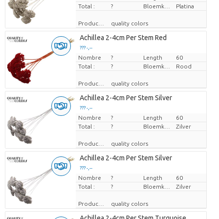
Total :
?
Bloemkleur
Platina
Producteur
quality colors
Achillea 2-4cm Per Stem Red
??? -,--
Nombre
Prix par pièce
?
Length
60
Total :
?
Bloemkleur
Rood
Producteur
quality colors
Achillea 2-4cm Per Stem Silver
??? -,--
Nombre
Prix par pièce
?
Length
60
Total :
?
Bloemkleur
Zilver
Producteur
quality colors
Achillea 2-4cm Per Stem Silver
??? -,--
Nombre
Prix par pièce
?
Length
60
Total :
?
Bloemkleur
Zilver
Producteur
quality colors
Achillea 2-4cm Per Stem Turquoise