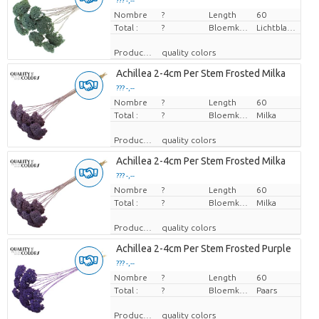
??? -,--
Nombre
Prix par pièce
?
Length
60
Total :
?
Bloemkleur
Lichtblauw
Producteur
quality colors
Achillea 2-4cm Per Stem Frosted Milka
??? -,--
Nombre
Prix par pièce
?
Length
60
Total :
?
Bloemkleur
Milka
Producteur
quality colors
Achillea 2-4cm Per Stem Frosted Milka
??? -,--
Nombre
Prix par pièce
?
Length
60
Total :
?
Bloemkleur
Milka
Producteur
quality colors
Achillea 2-4cm Per Stem Frosted Purple
??? -,--
Nombre
Prix par pièce
?
Length
60
Total :
?
Bloemkleur
Paars
Producteur
quality colors