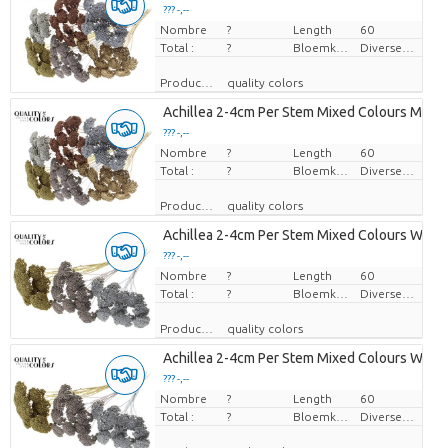
??? -,--
Nombre
Prix par pièce
?
Length
60
Total :
?
Bloemkleur
Diverse Kleuren
Producteur
quality colors
Achillea 2-4cm Per Stem Mixed Colours Metall
??? -,--
Nombre
Prix par pièce
?
Length
60
Total :
?
Bloemkleur
Diverse Kleuren
Producteur
quality colors
Achillea 2-4cm Per Stem Mixed Colours Wedd
??? -,--
Nombre
Prix par pièce
?
Length
60
Total :
?
Bloemkleur
Diverse Kleuren
Producteur
quality colors
Achillea 2-4cm Per Stem Mixed Colours Wedd
??? -,--
Nombre
Prix par pièce
?
Length
60
Total :
?
Bloemkleur
Diverse Kleuren