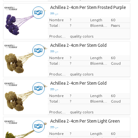
Achillea 2-4cm Per Stem Frosted Purple
??? -,--
Nombre
Prix par pièce
?
Length
60
Total :
?
Bloemkleur
Paars
Producteur
quality colors
Achillea 2-4cm Per Stem Gold
??? -,--
Nombre
Prix par pièce
?
Length
60
Total :
?
Bloemkleur
Goud
Producteur
quality colors
Achillea 2-4cm Per Stem Gold
??? -,--
Nombre
Prix par pièce
?
Length
60
Total :
?
Bloemkleur
Goud
Producteur
quality colors
Achillea 2-4cm Per Stem Light Green
??? -,--
Nombre
Prix par pièce
?
Length
60