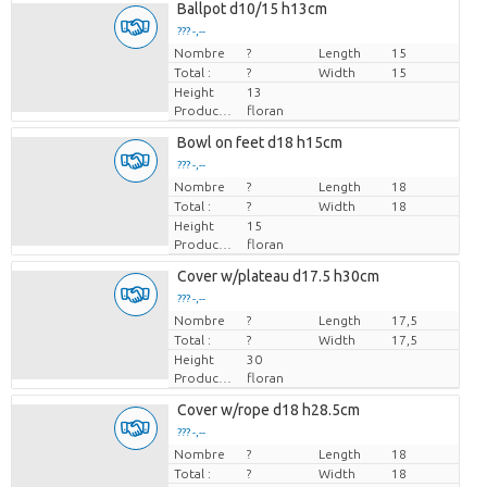
Ballpot d10/15 h13cm
??? -,--
Nombre
Prix par pièce
?
Length
15
Total :
?
Width
15
Height
13
Producteur
floran
Bowl on feet d18 h15cm
??? -,--
Nombre
Prix par pièce
?
Length
18
Total :
?
Width
18
Height
15
Producteur
floran
Cover w/plateau d17.5 h30cm
??? -,--
Nombre
Prix par pièce
?
Length
17,5
Total :
?
Width
17,5
Height
30
Producteur
floran
Cover w/rope d18 h28.5cm
??? -,--
Nombre
Prix par pièce
?
Length
18
Total :
?
Width
18