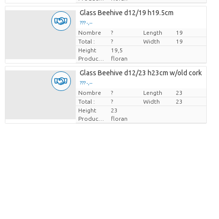
Glass Beehive d12/19 h19.5cm
??? -,--
Nombre
Prix par pièce
?
Length
19
Total :
?
Width
19
Height
19,5
Producteur
floran
Glass Beehive d12/23 h23cm w/old cork
??? -,--
Nombre
Prix par pièce
?
Length
23
Total :
?
Width
23
Height
23
Producteur
floran