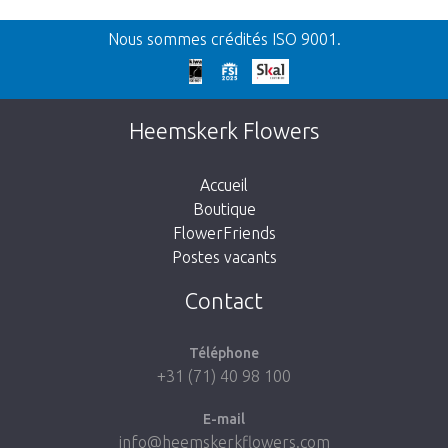
Retour
Nous sommes crédités ISO 9001.
Nos excuses
Cette page n’existe pas. Cliquez sur le lien
Heemskerk Flowers
suivant pour retourner à la boutique.
Accueil
Boutique
FlowerFriends
Postes vacants
Aller à la boutique
Contact
Téléphone
+31 (71) 40 98 100
E-mail
info@heemskerkflowers.com