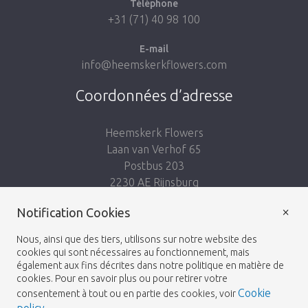
Téléphone
+31 (71) 40 98 100
E-mail
info@heemskerkflowers.com
Coordonnées d’adresse
Heemskerk Flowers
Laan van Verhof 65
Postbus 203
2230 AE Rijnsburg
Netherlands
×
Notification Cookies
Suivez-nous:
Nous, ainsi que des tiers, utilisons sur notre website des
cookies qui sont nécessaires au fonctionnement, mais
également aux fins décrites dans notre politique en matière de
cookies. Pour en savoir plus ou pour retirer votre
Cookie
consentement à tout ou en partie des cookies, voir