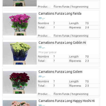
Producteur
flores funza / hogewoning
Carnations Funza Long Farida
??? -,--
Nombre
Prix par pièce
?
Length
70
Total :
?
Ripeness
2-3
Producteur
flores funza / hogewoning
Carnations Funza Long Goblin Hi
??? -,--
Prix par pièce
Nombre
?
Length
70
Total :
?
Ripeness
2-3
Carnations Funza Long Golem
??? -,--
Nombre
Prix par pièce
?
Length
70
Total :
?
Ripeness
2-3
Producteur
flores funza / hogewoning
Carnations Funza Long Happy Hoshi Hi
??? -,--