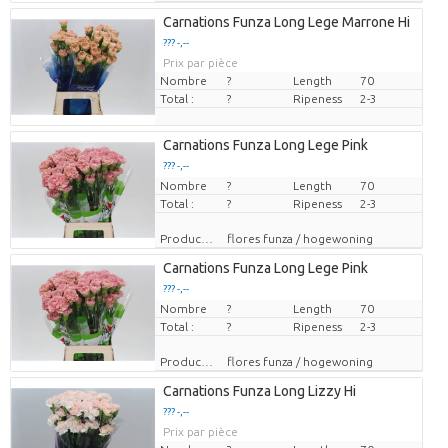
Carnations Funza Long Lege Marrone Hi
??? -,--
Prix par pièce
Nombre
?
Length
70
Total :
?
Ripeness
2-3
Carnations Funza Long Lege Pink
??? -,--
Nombre
Prix par pièce
?
Length
70
Total :
?
Ripeness
2-3
Producteur
flores funza / hogewoning
Carnations Funza Long Lege Pink
??? -,--
Nombre
Prix par pièce
?
Length
70
Total :
?
Ripeness
2-3
Producteur
flores funza / hogewoning
Carnations Funza Long Lizzy Hi
??? -,--
Prix par pièce