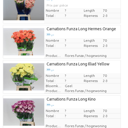
Prix par pièce
Nombre
?
Length
70
Total :
?
Ripeness
2-3
Carnations Funza Long Hermes Orange
??? -,--
Nombre
Prix par pièce
?
Length
70
Total :
?
Ripeness
2-3
Producteur
flores funza / hogewoning
Carnations Funza Long Illiad Yellow
??? -,--
Nombre
Prix par pièce
?
Length
70
Total :
?
Ripeness
2-3
Bloemkleur
Geel
Producteur
flores funza / hogewoning
Carnations Funza Long Kino
??? -,--
Nombre
Prix par pièce
?
Length
70
Total :
?
Ripeness
2-3
Producteur
flores funza / hogewoning