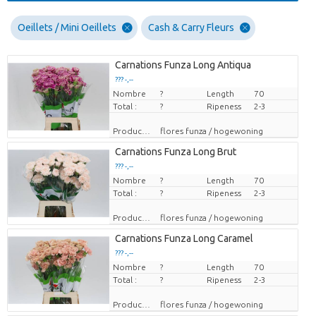
Oeillets / Mini Oeillets
Cash & Carry Fleurs
Carnations Funza Long Antiqua
??? -,--
Nombre
Prix par pièce
?
Length
70
Total :
?
Ripeness
2-3
Producteur
flores funza / hogewoning
Carnations Funza Long Brut
??? -,--
Nombre
Prix par pièce
?
Length
70
Total :
?
Ripeness
2-3
Producteur
flores funza / hogewoning
Carnations Funza Long Caramel
??? -,--
Nombre
Prix par pièce
?
Length
70
Total :
?
Ripeness
2-3
Producteur
flores funza / hogewoning