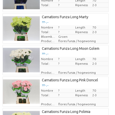
Nombre
?
Length
70
Total :
?
Ripeness
2-3
Carnations Funza Long Marty
??? -,--
Nombre
Prix par pièce
?
Length
70
Total :
?
Ripeness
2-3
Bloemkleur
Groen
Producteur
flores funza / hogewoning
Carnations Funza Long Moon Golem
??? -,--
Nombre
Prix par pièce
?
Length
70
Total :
?
Ripeness
2-3
Producteur
flores funza / hogewoning
Carnations Funza Long Pink Doncel
??? -,--
Nombre
Prix par pièce
?
Length
70
Total :
?
Ripeness
2-3
Producteur
flores funza / hogewoning
Carnations Funza Long Polimia