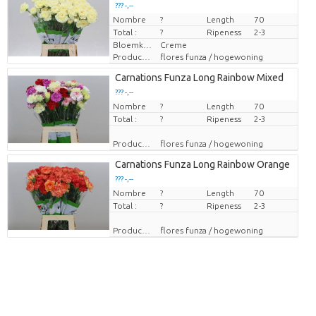
??? -,--
Nombre
Prix par pièce
?
Length
70
Total :
?
Ripeness
2-3
Bloemkleur
Creme
Producteur
flores funza / hogewoning
Carnations Funza Long Rainbow Mixed
??? -,--
Nombre
Prix par pièce
?
Length
70
Total :
?
Ripeness
2-3
Producteur
flores funza / hogewoning
Carnations Funza Long Rainbow Orange
??? -,--
Nombre
Prix par pièce
?
Length
70
Total :
?
Ripeness
2-3
Producteur
flores funza / hogewoning