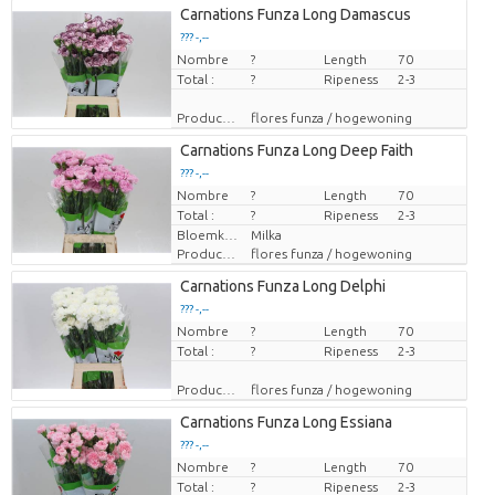
Carnations Funza Long Damascus
??? -,--
Nombre
Prix par pièce
?
Length
70
Total :
?
Ripeness
2-3
Producteur
flores funza / hogewoning
Carnations Funza Long Deep Faith
??? -,--
Nombre
Prix par pièce
?
Length
70
Total :
?
Ripeness
2-3
Bloemkleur
Milka
Producteur
flores funza / hogewoning
Carnations Funza Long Delphi
??? -,--
Nombre
Prix par pièce
?
Length
70
Total :
?
Ripeness
2-3
Producteur
flores funza / hogewoning
Carnations Funza Long Essiana
??? -,--
Nombre
Prix par pièce
?
Length
70
Total :
?
Ripeness
2-3