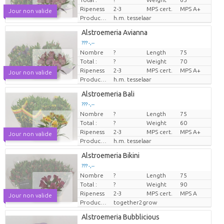
Ripeness
2-3
MPS cert.
MPS A+
Jour non valide
Producteur
h.m. tesselaar
Alstroemeria Avianna
??? -,--
Nombre
?
Length
75
Prix par pièce
Total :
?
Weight
70
Ripeness
2-3
MPS cert.
MPS A+
Jour non valide
Producteur
h.m. tesselaar
Alstroemeria Bali
??? -,--
Nombre
?
Length
75
Prix par pièce
Total :
?
Weight
60
Ripeness
2-3
MPS cert.
MPS A+
Jour non valide
Producteur
h.m. tesselaar
Alstroemeria Bikini
??? -,--
Nombre
?
Length
75
Prix par pièce
Total :
?
Weight
90
Ripeness
2-3
MPS cert.
MPS A
Jour non valide
Producteur
together2grow
Alstroemeria Bubblicious