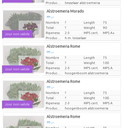
Producteur
tesselaar alstroemeria
Alstroemeria Morado
??? -,--
Nombre
?
Length
75
Prix par pièce
Total :
?
Weight
90
Ripeness
2-3
MPS cert.
MPS A+
Jour non valide
Producteur
h.m. tesselaar
Alstroemeria Rome
??? -,--
Nombre
?
Length
75
Prix par pièce
Total :
?
Weight
100
Ripeness
2-3
MPS cert.
MPS A
Jour non valide
Producteur
hoogenboom alstroemeria
Alstroemeria Rome
??? -,--
Nombre
?
Length
75
Prix par pièce
Total :
?
Weight
100
Ripeness
2-3
MPS cert.
MPS A
Jour non valide
Producteur
hoogenboom alstroemeria
Alstroemeria Rome
??? -,--
Nombre
?
Length
75