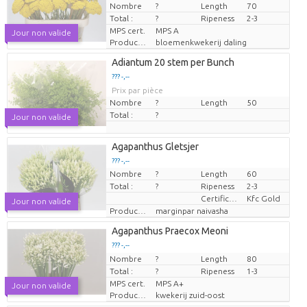
Nombre
Prix par pièce
?
Length
70
Total :
?
Ripeness
2-3
MPS cert.
MPS A
Jour non valide
Producteur
bloemenkwekerij daling
Adiantum 20 stem per Bunch
??? -,--
Prix par pièce
Nombre
?
Length
50
Total :
?
Jour non valide
Agapanthus Gletsjer
??? -,--
Nombre
?
Length
60
Prix par pièce
Total :
?
Ripeness
2-3
Certificaten Kenya Flower Counsel
Kfc Gold
Jour non valide
Producteur
marginpar naivasha
Agapanthus Praecox Meoni
??? -,--
Nombre
Prix par pièce
?
Length
80
Total :
?
Ripeness
1-3
MPS cert.
MPS A+
Jour non valide
Producteur
kwekerij zuid-oost