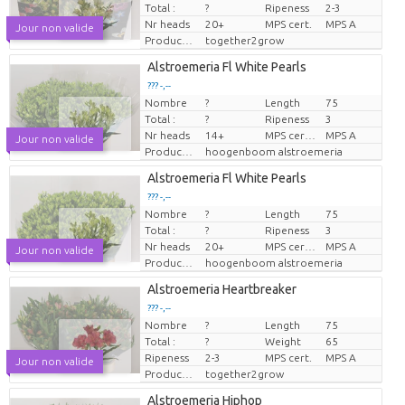
Total :
?
Ripeness
2-3
Nr heads
20+
MPS cert.
MPS A
Jour non valide
Producteur
together2grow
Alstroemeria Fl White Pearls
??? -,--
Nombre
?
Length
75
Prix par pièce
Total :
?
Ripeness
3
Nr heads
14+
MPS certifikace.
MPS A
Jour non valide
Producteur
hoogenboom alstroemeria
Alstroemeria Fl White Pearls
??? -,--
Nombre
?
Length
75
Prix par pièce
Total :
?
Ripeness
3
Nr heads
20+
MPS certifikace.
MPS A
Jour non valide
Producteur
hoogenboom alstroemeria
Alstroemeria Heartbreaker
??? -,--
Nombre
?
Length
75
Prix par pièce
Total :
?
Weight
65
Ripeness
2-3
MPS cert.
MPS A
Jour non valide
Producteur
together2grow
Alstroemeria Hiphop