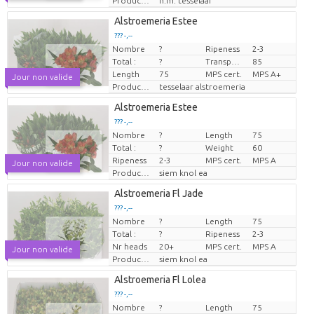
Producteur
h.m. tesselaar
Alstroemeria Estee
??? -,--
Nombre
?
Ripeness
2-3
Prix par pièce
Total :
?
Transport height
85
Length
75
MPS cert.
MPS A+
Jour non valide
Producteur
tesselaar alstroemeria
Alstroemeria Estee
??? -,--
Nombre
?
Length
75
Prix par pièce
Total :
?
Weight
60
Ripeness
2-3
MPS cert.
MPS A
Jour non valide
Producteur
siem knol ea
Alstroemeria Fl Jade
??? -,--
Nombre
?
Length
75
Prix par pièce
Total :
?
Ripeness
2-3
Nr heads
20+
MPS cert.
MPS A
Jour non valide
Producteur
siem knol ea
Alstroemeria Fl Lolea
??? -,--
Nombre
?
Length
75
Prix par pièce