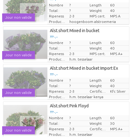
Nombre
?
Length
60
Prix par pièce
Total :
?
Weight
40
Ripeness
2-3
MPS cert.
MPS A
Jour non valide
Producteur
hoogenboom alstroemeria
Alst.short Mixed in bucket
??? -,--
Nombre
?
Length
60
Prix par pièce
Total :
?
Weight
40
Ripeness
2-3
MPS cert.
MPS A+
Jour non valide
Producteur
h.m. tesselaar
Alst.short Mixed in bucket Import Ex
??? -,--
Nombre
?
Length
60
Prix par pièce
Total :
?
Weight
40
Ripeness
2-3
Certificaten Kenya Flower Counsel
Kfc Silver
Jour non valide
Producteur
h.m. tesselaar kenya
Alst.short Pink Floyd
??? -,--
Nombre
?
Length
60
Prix par pièce
Total :
?
Weight
30
Ripeness
2-3
Certificado MPS
MPS A+
Jour non valide
Producteur
h.m. tesselaar