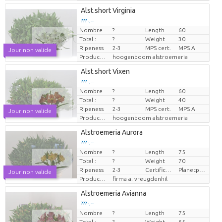
Alst.short Virginia
??? -,--
Nombre
?
Length
60
Prix par pièce
Total :
?
Weight
30
Ripeness
2-3
MPS cert.
MPS A
Jour non valide
Producteur
hoogenboom alstroemeria
Alst.short Vixen
??? -,--
Nombre
?
Length
60
Prix par pièce
Total :
?
Weight
40
Ripeness
2-3
MPS cert.
MPS A
Jour non valide
Producteur
hoogenboom alstroemeria
Alstroemeria Aurora
??? -,--
Nombre
?
Length
75
Prix par pièce
Total :
?
Weight
70
Ripeness
2-3
Certificaten Milieukeur
Planetproof
Jour non valide
Producteur
firma a. vreugdenhil
Alstroemeria Avianna
??? -,--
Nombre
?
Length
75
Prix par pièce
Total :
?
Weight
65