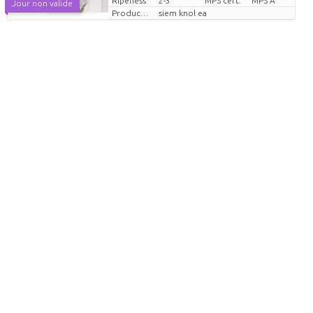
Ripeness
2-3
MPS cert.
MPS A
Jour non valide
Producteur
siem knol ea