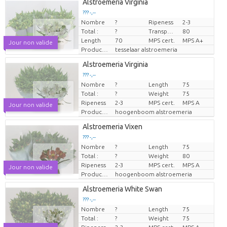
Alstroemeria Virginia
??? -,--
Nombre
?
Ripeness
2-3
Prix par pièce
Total :
?
Transport height
80
Length
70
MPS cert.
MPS A+
Jour non valide
Producteur
tesselaar alstroemeria
Alstroemeria Virginia
??? -,--
Nombre
?
Length
75
Prix par pièce
Total :
?
Weight
75
Ripeness
2-3
MPS cert.
MPS A
Jour non valide
Producteur
hoogenboom alstroemeria
Alstroemeria Vixen
??? -,--
Nombre
?
Length
75
Prix par pièce
Total :
?
Weight
80
Ripeness
2-3
MPS cert.
MPS A
Jour non valide
Producteur
hoogenboom alstroemeria
Alstroemeria White Swan
??? -,--
Nombre
?
Length
75
Prix par pièce
Total :
?
Weight
75