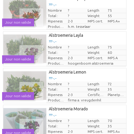
??? -,--
Nombre
?
Length
75
Prix par pièce
Total :
?
Weight
55
Ripeness
2-3
MPS cert.
MPS A+
Jour non valide
Producteur
h.m. tesselaar
Alstroemeria Layla
??? -,--
Nombre
?
Length
75
Prix par pièce
Total :
?
Weight
60
Ripeness
2-3
MPS cert.
MPS A
Jour non valide
Producteur
hoogenboom alstroemeria
Alstroemeria Lemon
??? -,--
Nombre
?
Length
72
Prix par pièce
Total :
?
Weight
35
Ripeness
2-3
Certificaten Milieukeur
Planetproof
Jour non valide
Producteur
firma a. vreugdenhil
Alstroemeria Morado
??? -,--
Nombre
?
Length
70
Prix par pièce
Total :
?
Weight
35
Ripeness
2-3
MPS cert.
MPS A+
Jour non valide