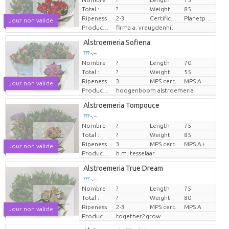
Prix par pièce
Total :
?
Weight
85
Ripeness
2-3
Certificaten Milieukeur
Planetproof
Jour non valide
Producteur
firma a. vreugdenhil
Alstroemeria Sofiena
??? -,--
Nombre
?
Length
70
Prix par pièce
Total :
?
Weight
55
Ripeness
3
MPS cert.
MPS A
Jour non valide
Producteur
hoogenboom alstroemeria
Alstroemeria Tompouce
??? -,--
Nombre
?
Length
75
Prix par pièce
Total :
?
Weight
85
Ripeness
3
MPS cert.
MPS A+
Jour non valide
Producteur
h.m. tesselaar
Alstroemeria True Dream
??? -,--
Nombre
?
Length
75
Prix par pièce
Total :
?
Weight
80
Ripeness
2-3
MPS cert.
MPS A
Jour non valide
Producteur
together2grow