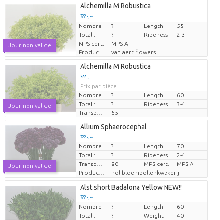
Alchemilla M Robustica
??? -,--
Nombre
Prix par pièce
?
Length
55
Total :
?
Ripeness
2-3
MPS cert.
MPS A
Jour non valide
Producteur
van aert flowers
Alchemilla M Robustica
??? -,--
Prix par pièce
Nombre
?
Length
60
Total :
?
Ripeness
3-4
Jour non valide
Transport height
65
Allium Sphaerocephal
??? -,--
Nombre
?
Length
70
Prix par pièce
Total :
?
Ripeness
2-4
Transport height
80
MPS cert.
MPS A
Jour non valide
Producteur
nol bloembollenkwekerij
Alst.short Badalona Yellow NEW!!
??? -,--
Nombre
?
Length
60
Prix par pièce
Total :
?
Weight
40