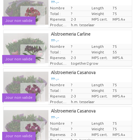
??? -,--
Nombre
?
Length
75
Prix par pièce
Total :
?
Weight
75
Ripeness
2-3
MPS cert.
MPS A+
Jour non valide
Producteur
h.m. tesselaar
Alstroemeria Carline
??? -,--
Nombre
?
Length
75
Prix par pièce
Total :
?
Weight
55
Ripeness
2-3
MPS cert.
MPS A
Jour non valide
Producteur
together2grow
Alstroemeria Casanova
??? -,--
Nombre
?
Length
75
Prix par pièce
Total :
?
Weight
75
Ripeness
2-3
MPS cert.
MPS A+
Jour non valide
Producteur
h.m. tesselaar
Alstroemeria Casanova
??? -,--
Nombre
?
Length
75
Prix par pièce
Total :
?
Weight
75
Ripeness
2-3
MPS cert.
MPS A+
Jour non valide